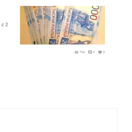
 с 2
704
0
0