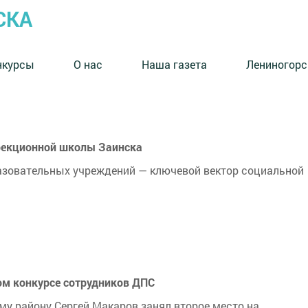
СКА
нкурсы
О нас
Наша газета
Лениногорс
рекционной школы Заинска
азовательных учреждений — ключевой вектор социальной
ом конкурсе сотрудников ДПС
у району Сергей Макаров занял второе место на