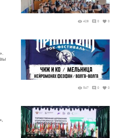
428
0
0
».
ивы
547
0
0
»,