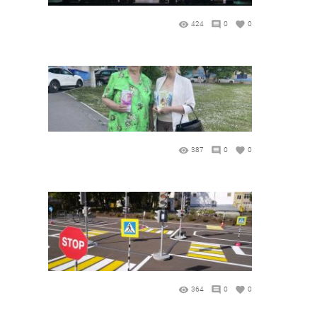
424
0
0
387
0
0
364
0
0