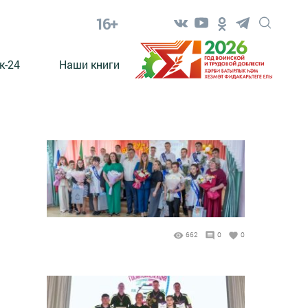
16+
к-24
Наши книги
662
0
0