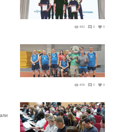
692
0
0
609
0
0
тали