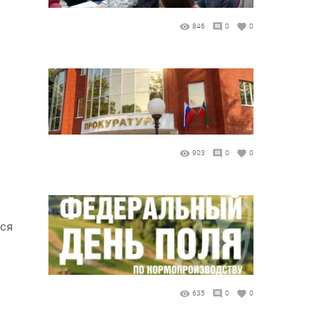
846
0
0
903
0
0
тся
635
0
0