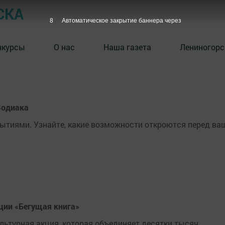
СКА
7
Автоматическое закрытие баннера через
нкурсы
О нас
Наша газета
Лениногорс
 Зодиака
ытиями. Узнайте, какие возможности откроются перед в
ции «Бегущая книга»
ьтурная акция, которая объединяет десятки тысяч