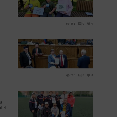
553
0
0
730
0
0
ла
ы и