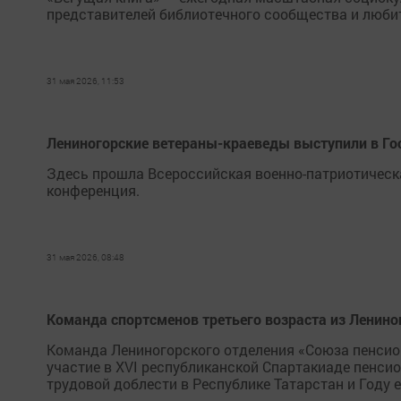
представителей библиотечного сообщества и любите
31 мая 2026, 11:53
Лениногорские ветераны-краеведы выступили в Го
Здесь прошла Всероссийская военно-патриотическа
конференция.
31 мая 2026, 08:48
Команда спортсменов третьего возраста из Ленино
Команда Лениногорского отделения «Союза пенсион
участие в XVI республиканской Спартакиаде пенсио
трудовой доблести в Республике Татарстан и Году