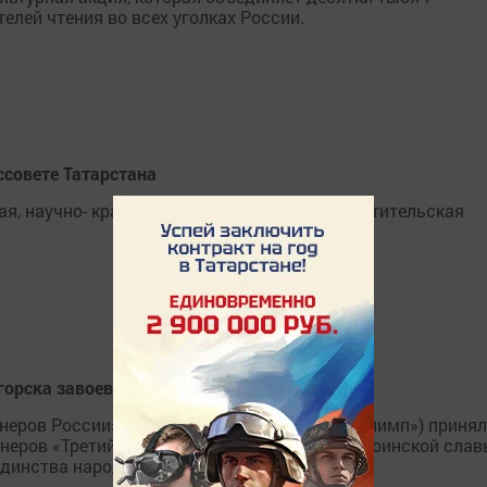
лей чтения во всех уголках России.
ссовете Татарстана
я, научно- краеведческая и историко-просветительская
горска завоевала призовые места в Казани
еров России» в Казани (на базе КСК КАИ «Олимп») приня
неров «Третий возраст», посвящённой Году воинской слав
 единства народов России