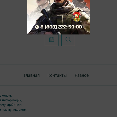
Главная
Контакты
Разное
аконом.
ме информации,
 редакций СМИ.
ым коммуникациям.