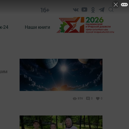
16+
к-24
Наши книги
ашим
859
0
0