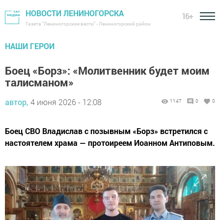
НОВОСТИ ЛЕНИНОГОРСКА
16+
Газета "Лениногорские вести" - Лениногорский район
НАШИ ГЕРОИ
Боец «Борз»: «Молитвенник будет моим
талисманом»
автор,
4 июня 2026 - 12:08
1147
0
0
Боец СВО Владислав с позывным «Борз» встретился с
настоятелем храма — протоиреем Иоанном Антиповым.