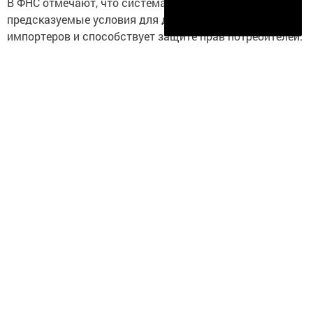
В ФНС отмечают, что система обеспечивает более
Подписаться
предсказуемые условия для добросовестных
импортеров и способствует защите прав потребителей.
Источник
Следите за самым важным и интересным в
Telegram-канале
Татмедиа
Читайте новости Татарстана в
национальном мессенджере MАХ:
https://max.ru/tatmedia
Перейти на страницу новости