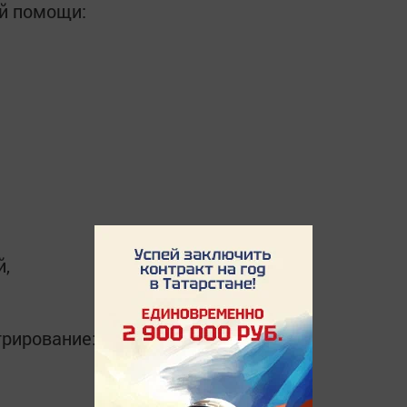
й помощи:
й,
трирование: