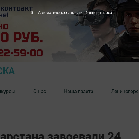
5
Автоматическое закрытие баннера через
СКА
нкурсы
О нас
Наша газета
Лениногорс
арстана завоевали 24