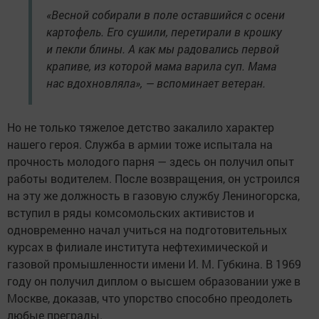
«Весной собирали в поле оставшийся с осени
картофель. Его сушили, перетирали в крошку
и пекли блины. А как мы радовались первой
крапиве, из которой мама варила суп. Мама
нас вдохновляла», — вспоминает ветеран.
Но не только тяжелое детство закалило характер
нашего героя. Служба в армии тоже испытала на
прочность молодого парня — здесь он получил опыт
работы водителем. После возвращения, он устроился
на эту же должность в газовую службу Лениногорска,
вступил в ряды комсомольских активистов и
одновременно начал учиться на подготовительных
курсах в филиале института нефтехимической и
газовой промышленности имени И. М. Губкина. В 1969
году он получил диплом о высшем образовании уже в
Москве, доказав, что упорство способно преодолеть
любые преграды.