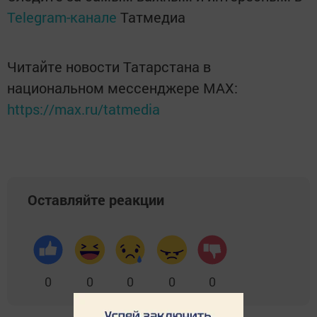
Telegram-канале
Татмедиа
Читайте новости Татарстана в
национальном мессенджере MАХ:
https://max.ru/tatmedia
Оставляйте реакции
0
0
0
0
0