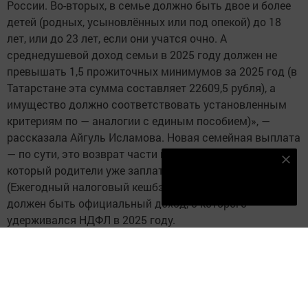
России. Во-вторых, в семье должно быть двое и более
детей (родных, усыновлённых или под опекой) до 18
лет, или до 23 лет, если они учатся очно. А
среднедушевой доход семьи в 2025 году должен не
превышать 1,5 прожиточных минимумов за 2025 год (в
Татарстане эта сумма составляет 22609,5 рубля), а
имущество должно соответствовать установленным
критериям по — аналогии с единым пособием)», —
рассказала Айгуль Исламова. Новая семейная выплата
— по сути, это возврат части подоходного налога,
Наш YOUTUBE-КАНАЛ!
который родители уже заплатили со своей зарплаты.
Подписаться
(Ежегодный налоговый кешбэк). Поэтому у родителей
должен быть официальный доход, с которого
удерживался НДФЛ в 2025 году.
Ее размер рассчитывается как разница между
уплаченным НДФЛ, и НДФЛ в размере 6% от годового
дохода.