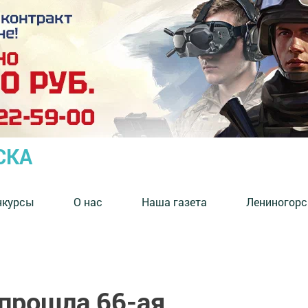
СКА
нкурсы
О нас
Наша газета
Лениногорс
 прошла 66-ая