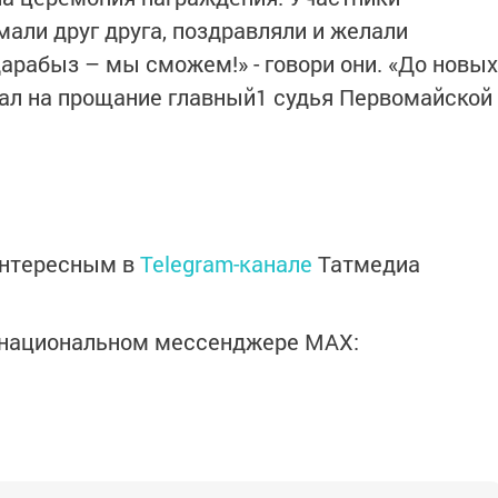
али друг друга, поздравляли и желали
арабыз – мы сможем!» - говори они. «До новых
азал на прощание главный1 судья Первомайской
интересным в
Telegram-канале
Татмедиа
в национальном мессенджере MАХ: