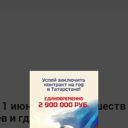
 1 июня: обзор новшеств
в и где с ними