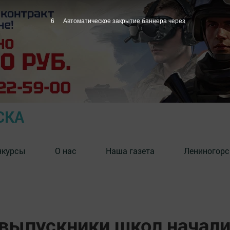
5
Автоматическое закрытие баннера через
СКА
нкурсы
О нас
Наша газета
Лениногорс
 выпускники школ начал