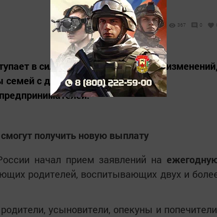
367
0
ступает в силу ряд законодательных изменений
 семей с детьми, пенсионеров,
 предпринимателей.
 смогут получить новую выплату
России начал прием заявлений на
ежегодну
ющих родителей, воспитывающих двух и боле
одители, усыновители, опекуны и попечители