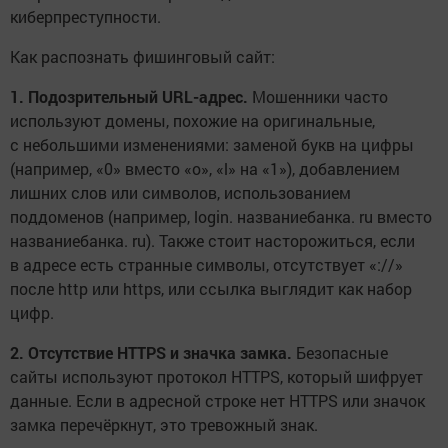
киберпреступности.
Как распознать фишинговый сайт:
1. Подозрительный URL-адрес.
Мошенники часто
используют домены, похожие на оригинальные,
с небольшими изменениями: заменой букв на цифры
(например, «0» вместо «o», «l» на «1»), добавлением
лишних слов или символов, использованием
поддоменов (например, login. названиебанка. ru вместо
названиебанка. ru). Также стоит насторожиться, если
в адресе есть странные символы, отсутствует «://»
после http или https, или ссылка выглядит как набор
цифр.
2. Отсутствие HTTPS и значка замка.
Безопасные
сайты используют протокол HTTPS, который шифрует
данные. Если в адресной строке нет HTTPS или значок
замка перечёркнут, это тревожный знак.