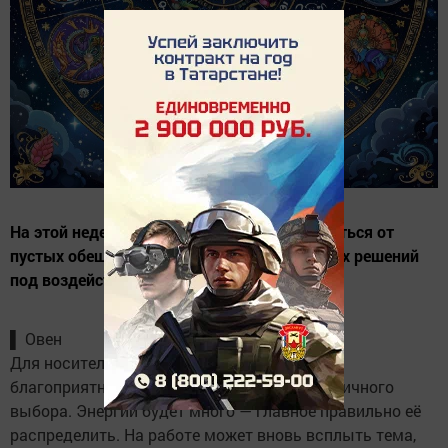
На этой неделе звёзды советуют воздержаться от
пустых обещаний и не принимать серьёзных решений
под воздействием эмоций.
▌ Овен
Для носителей этого знака неделя будет
благоприятной, однако многое зависит от личного
выбора. Энергии будет много — главное правильно её
распределить. На работе может вновь всплыть тема,