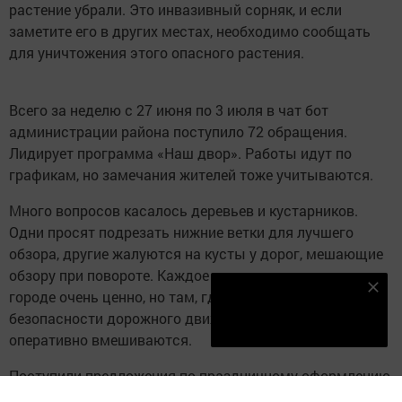
растение убрали. Это инвазивный сорняк, и если
заметите его в других местах, необходимо сообщать
для уничтожения этого опасного растения.
Всего за неделю с 27 июня по 3 июля в чат бот
администрации района поступило 72 обращения.
Лидирует программа «Наш двор». Работы идут по
графикам, но замечания жителей тоже учитываются.
Много вопросов касалось деревьев и кустарников.
Одни просят подрезать нижние ветки для лучшего
обзора, другие жалуются на кусты у дорог, мешающие
обзору при повороте. Каждое дерево в нашем зеленом
Наш YOUTUBE-КАНАЛ!
городе очень ценно, но там, где речь идет о
безопасности дорожного движения, службы
Подписаться
оперативно вмешиваются.
Поступили предложения по праздничному оформлению
города (вплоть до новогодних сценариев) и идеи