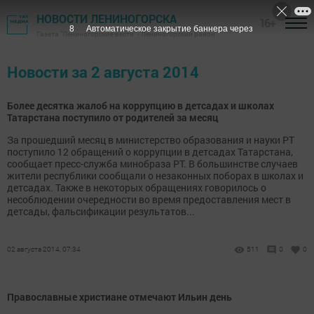
НОВОСТИ ЛЕНИНОГОРСКА
16+
7
Автоматическое закрытие баннера через
Газета "Лениногорские вести" - Лениногорский район
Новости за 2 августа 2014
Более десятка жалоб на коррупцию в детсадах и школах
Татарстана поступило от родителей за месяц
За прошедший месяц в министерство образования и науки РТ
поступило 12 обращений о коррупции в детсадах Татарстана,
сообщает пресс-служба минобраза РТ. В большинстве случаев
жители республики сообщали о незаконных поборах в школах и
детсадах. Также в некоторых обращениях говорилось о
несоблюдении очередности во время предоставления мест в
детсады, фальсификации результатов...
02 августа 2014, 07:34
511
0
0
Православные христиане отмечают Ильин день