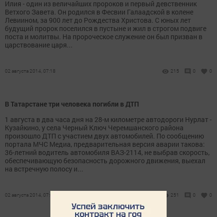
Илия - один из величайших пророков и первый девственник
Ветхого Завета. Он родился в Фесвии Галаадской в колене
Левиином, за 900 лет до Рождества Христова. С юных лет
будущий пророк поселился в пустыне и жил в строгом подвиге
поста и молитвы. На пророческое служение он был призван в
царствование царя...
02 августа 2014, 07:18
215
0
0
В Татарстане три человека погибли в ДТП
1 августа в два часа дня на 28-м километре автодороги Нурлат -
Кузайкино, у села Черный Ключ Черемшанского района
произошло ДТП с участием двух автомобилей. По сообщению
портала МЧС Медиа, предварительная версия аварии такова:
36-летний водитель автомобиля ВАЗ-2114, не выбрав скорость,
обеспечивающую безопасность дорожного движения, выехал
на встречную полосу и...
02 августа 2014, 07:01
251
0
0