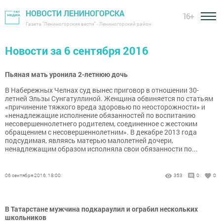
НОВОСТИ ЛЕНИНОГОРСКА
16+
Газета "Лениногорские вести" - Лениногорский район
Новости за 6 сентября 2016
Пьяная мать уронила 2-летнюю дочь
В Набережных Челнах суд вынес приговор в отношении 30-
летней Эльзы Сунгатуллиной. Женщина обвиняется по статьям
«причинение тяжкого вреда здоровью по неосторожности» и
«ненадлежащие исполнение обязанностей по воспитанию
несовершеннолетнего родителем, соединенное с жестоким
обращением с несовершеннолетним». В декабре 2013 года
подсудимая, являясь матерью малолетней дочери,
ненадлежащим образом исполняла свои обязанности по...
06 сентября 2016, 18:00
353
0
0
В Татарстане мужчина подкараулил и ограбил нескольких
школьников