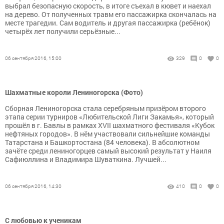
выбрал безопасную скорость, в итоге съехал в кювет и наехал
на дерево. От полученных травм его пассажирка скончалась на
месте трагедии. Сам водитель и другая пассажирка (ребёнок)
четырёх лет получили серьёзные...
06 сентября 2016, 15:00
329
0
0
Шахматные короли Лениногорска (Фото)
Сборная Лениногорска стала серебряным призёром второго
этапа серии турниров «Любительской Лиги Закамья», который
прошёл в г. Бавлы в рамках XVII шахматного фестиваля «Кубок
нефтяных городов». В нём участвовали сильнейшие команды
Татарстана и Башкортостана (84 человека). В абсолютном
зачёте среди лениногорцев самый высокий результат у Наиля
Сафиюллина и Владимира Шуваткина. Лучшей...
06 сентября 2016, 14:30
410
0
0
С любовью к ученикам