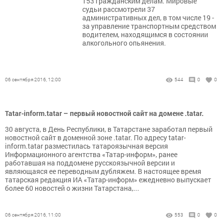
153 гражданским делам. Мировые
судьи рассмотрели 37
административных дел, в том числе 19 -
за управление транспортным средством
водителем, находящимся в состоянии
алкогольного опьянения.
06 сентября 2016, 12:00
544
0
0
Tatar-inform.tatar – первый новостной сайт на домене .tatar.
30 августа, в День Республики, в Татарстане заработал первый
новостной сайт в доменной зоне .tatar. По адресу tatar-
inform.tatar разместилась татароязычная версия
Информационного агентства «Татар-информ», ранее
работавшая на поддомене русскоязычной версии и
являющаяся ее переводным дубляжем. В настоящее время
татарская редакция ИА «Татар-информ» ежедневно выпускает
более 60 новостей о жизни Татарстана,...
06 сентября 2016, 11:00
553
0
0