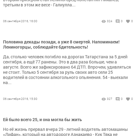
третьим в этом же весе - Галиулла...
06 сентября 2016, 16:00
324
0
0
Половина декады позади, а уже 8 смертей. Напоминаем!
Лениногорцы, соблюдайте бдительность!
Да, столько человек погибло на дорогах Татарстана за 5 дней
сентября, а ещё 77 ранены. Это в два раза больше, чем а
августе. Всего же зафиксировано 64 ДТП. Впрочем, удивляться
не стоит. Только 5 сентября за руль своих авто сели 25
водителей в состоянии алкогольного опьянения. 54 - выехали
на...
06 сентября 2016, 15:30
327
0
0
Ей было всего 25, и она могла бы жить
Но её жизнь прервал вчера 29 - летний водитель автомашины
«Лифан», который на автодороге Азнакаево - Кук Тяка не