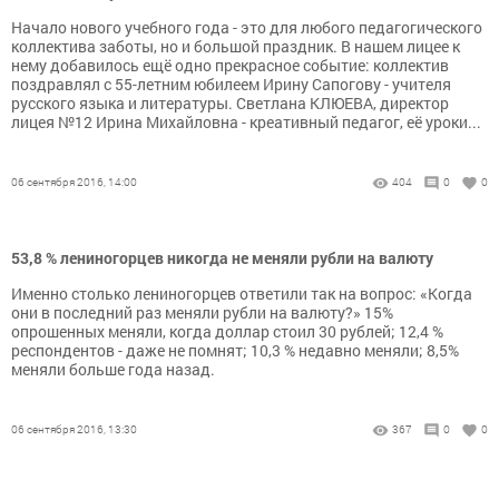
Начало нового учебного года - это для любого педагогического
коллектива заботы, но и большой праздник. В нашем лицее к
нему добавилось ещё одно прекрасное событие: коллектив
поздравлял с 55-летним юбилеем Ирину Сапогову - учителя
русского языка и литературы. Светлана КЛЮЕВА, директор
лицея №12 Ирина Михайловна - креативный педагог, её уроки...
06 сентября 2016, 14:00
404
0
0
53,8 % лениногорцев никогда не меняли рубли на валюту
Именно столько лениногорцев ответили так на вопрос: «Когда
они в последний раз меняли рубли на валюту?» 15%
опрошенных меняли, когда доллар стоил 30 рублей; 12,4 %
респондентов - даже не помнят; 10,3 % недавно меняли; 8,5%
меняли больше года назад.
06 сентября 2016, 13:30
367
0
0