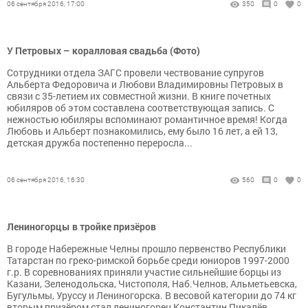
06 сентября 2016, 17:00
350
0
0
У Петровых – коралловая свадьба (Фото)
Сотрудники отдела ЗАГС провели чествование супругов
Альберта Федоровича и Любови Владимировны Петровых в
связи с 35-летием их совместной жизни. В книге почетных
юбиляров об этом составлена соответствующая запись. С
нежностью юбиляры вспоминают романтичное время! Когда
Любовь и Альберт познакомились, ему было 16 лет, а ей 13,
детская дружба постепенно переросла...
06 сентября 2016, 16:30
560
0
0
Лениногорцы в тройке призёров
В городе Набережные Челны прошло первенство Республики
Татарстан по греко-римской борьбе среди юниоров 1997-2000
г.р. В соревнованиях приняли участие сильнейшие борцы из
Казани, Зеленодольска, Чистополя, Наб.Челнов, Альметьевска,
Бугульмы, Уруссу и Лениногорска. В весовой категории до 74 кг
вторым призёром стал лениногорец Константин Пикалёв,