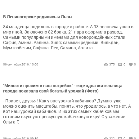
В Лениногорске родились и Львы
84 младенца родилось в городе и районе. А 93 человека ушло в
мир иной. Заключено 82 брака. 21 пара оформила развод.
Самыми популярными именами для новорождённых стали:
Сафия, Амина, Ралина, Зиля; самыми редкими: Вильдан,
Мумтозбегим, Сафина, Лев, Самина, Аэлита.
06 сентября 2016, 10:00
375
0
0
"Милости просим в наш погребок" - еще одна жительница
города показала свой богатый урожай (Фото)
- Привет, друзья! Как у вас урожай кабачков? Думаю, уже
можно оценить масштабы, понять, что уродилось, а что нет. А
вот наш урожай кабачков. И из этих самых кабачков мы
готовим вкусную превкусную кабачковую икру! С уважение
Ольга Г.
06 сентября 2016, 09:30
332
0
0