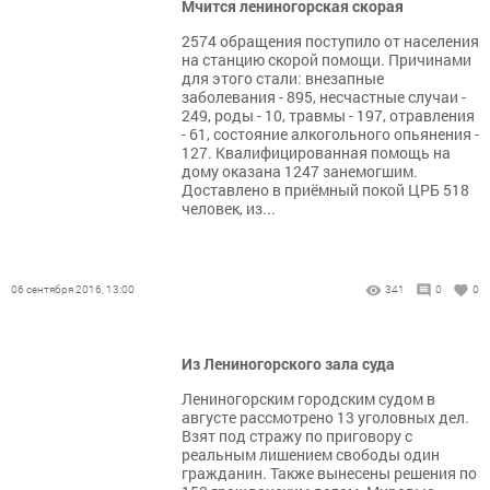
Мчится лениногорская скорая
2574 обращения поступило от населения
на станцию скорой помощи. Причинами
для этого стали: внезапные
заболевания - 895, несчастные случаи -
249, роды - 10, травмы - 197, отравления
- 61, состояние алкогольного опьянения -
127. Квалифицированная помощь на
дому оказана 1247 занемогшим.
Доставлено в приёмный покой ЦРБ 518
человек, из...
06 сентября 2016, 13:00
341
0
0
Из Лениногорского зала суда
Лениногорским городским судом в
августе рассмотрено 13 уголовных дел.
Взят под стражу по приговору с
реальным лишением свободы один
гражданин. Также вынесены решения по