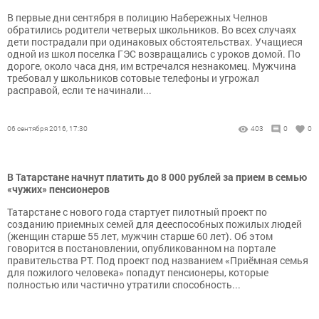
В первые дни сентября в полицию Набережных Челнов
обратились родители четверых школьников. Во всех случаях
дети пострадали при одинаковых обстоятельствах. Учащиеся
одной из школ поселка ГЭС возвращались с уроков домой. По
дороге, около часа дня, им встречался незнакомец. Мужчина
требовал у школьников сотовые телефоны и угрожал
расправой, если те начинали...
06 сентября 2016, 17:30
403
0
0
В Татарстане начнут платить до 8 000 рублей за прием в семью
«чужих» пенсионеров
Татарстане с нового года стартует пилотный проект по
созданию приемных семей для дееспособных пожилых людей
(женщин старше 55 лет, мужчин старше 60 лет). Об этом
говорится в постановлении, опубликованном на портале
правительства РТ. Под проект под названием «Приёмная семья
для пожилого человека» попадут пенсионеры, которые
полностью или частично утратили способность...