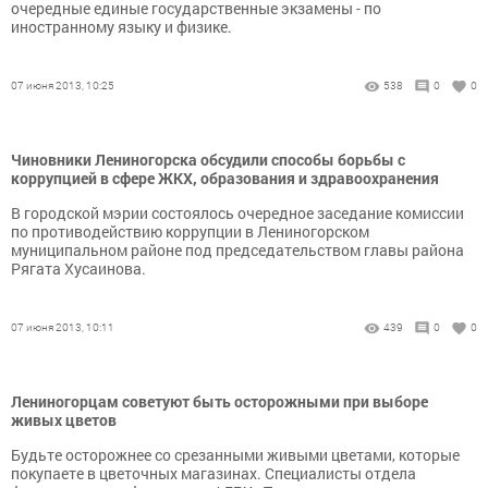
очередные единые государственные экзамены - по
иностранному языку и физике.
07 июня 2013, 10:25
538
0
0
Чиновники Лениногорска обсудили способы борьбы с
коррупцией в сфере ЖКХ, образования и здравоохранения
В городской мэрии состоялось очередное заседание комиссии
по противодействию коррупции в Лениногорском
муниципальном районе под председательством главы района
Рягата Хусаинова.
07 июня 2013, 10:11
439
0
0
Лениногорцам советуют быть осторожными при выборе
живых цветов
Будьте осторожнее со срезанными живыми цветами, которые
покупаете в цветочных магазинах. Специалисты отдела