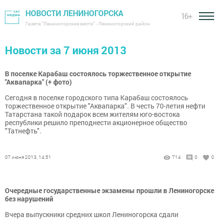
НОВОСТИ ЛЕНИНОГОРСКА
16+
Газета "Лениногорские вести" - Лениногорский район
Новости за 7 июня 2013
В поселке Карабаш состоялось торжественное открытие
"Аквапарка" (+ фото)
Сегодня в поселке городского типа Карабаш состоялось
торжественное открытие "Аквапарка". В честь 70-летия нефти
Татарстана такой подарок всем жителям юго-востока
республики решило преподнести акционерное общество
"Татнефть".
07 июня 2013, 14:51
714
0
0
Очередные государственные экзамены прошли в Лениногорске
без нарушений
Вчера выпускники средних школ Лениногорска сдали