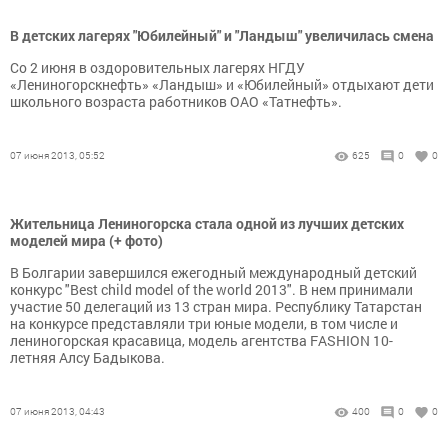
В детских лагерях "Юбилейный" и "Ландыш" увеличилась смена
Со 2 июня в оздоровительных лагерях НГДУ
«Лениногорскнефть» «Ландыш» и «Юбилейный» отдыхают дети
школьного возраста работников ОАО «Татнефть».
07 июня 2013, 05:52
625
0
0
Жительница Лениногорска стала одной из лучших детских
моделей мира (+ фото)
В Болгарии завершился ежегодный международный детский
конкурс "Best child model of the world 2013". В нем принимали
участие 50 делегаций из 13 стран мира. Республику Татарстан
на конкурсе представляли три юные модели, в том числе и
лениногорская красавица, модель агентства FASHION 10-
летняя Алсу Бадыкова.
07 июня 2013, 04:43
400
0
0