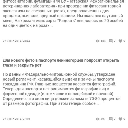
фитосанитарии, фумигации ФГБУ «Татарская межрегиональная
ветеринарная лаборатория» при проведении фитосанитарной
экспертизы на срезанных цветах, предназначенных для
продажи, выявили вредный организм. Им оказался паутинный
клещ. На хризантемах сорта "Радость" выявилось по 20 особей
на один цветок, на розах...
07 июня 2013, 08:32
584
0
0
Для нового фото в паспорте лениногорцев попросят открыть
глаза и закрыть рот
По данным Федерально-миграционной службы, утвержден
новый регламент, касающийся выдачи и замены паспорта
гражданина РФ. Главные новшества касаются фотографий.
Теперь для паспорта не принимаются фотографии лиц в
форменной одежде (в том числе в полицейской и военной).
Определено, что овал лица должен занимать 70-80 процентов
от размера фотографии. При этом теперь особое...
07 июня 2013, 07:16
497
0
0