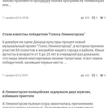
заново произвести процедуру поиска программ на телевизорах
или...
11 декабря 2013, 05:59
528
0
0
Стали известны победители "Голоса Лениногорска"
8 декабря на сцене Дворца культуры прошел новый
музыкальный проект "Голос Лениногорска", в котором приняли
участие 65 солистов и ансамбли нашего города и района. Юные
артисты в возрасте от 5 до 25 лет в очередной раз доказали,
что наша земля неисчерпаема своими талантами. И вот имена
победителей, занявшие первые места:...
11 декабря 2013, 05:51
438
0
0
В Лениногорске полицейские задержали двух мужчин,
избивших приятеля
В Лениногорске пьяная ссора закончилась причинением
тяжкого вреда здоровью. Подозреваемых в совершении