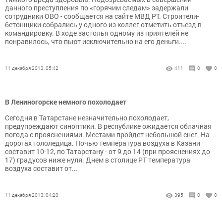
данного преступления по «горячим следам» задержали
сотрудники ОВО - сообщается на сайте МВД РТ. Строители-
бетонщики собрались у одного из коллег отметить отъезд в
командировку. В ходе застолья одному из приятелей не
понравилось, что пьют исключительно на его деньги....
11 декабря 2013, 05:42
411
0
0
В Лениногорске немного похолодает
Сегодня в Татарстане незначительно похолодает,
предупреждают синоптики. В республике ожидается облачная
погода с прояснениями. Местами пройдет небольшой снег. На
дорогах гололедица. Ночью температура воздуха в Казани
составит 10-12, по Татарстану - от 9 до 14 (при прояснениях до
17) градусов ниже нуля. Днем в столице РТ температура
воздуха составит от...
11 декабря 2013, 04:20
395
0
0