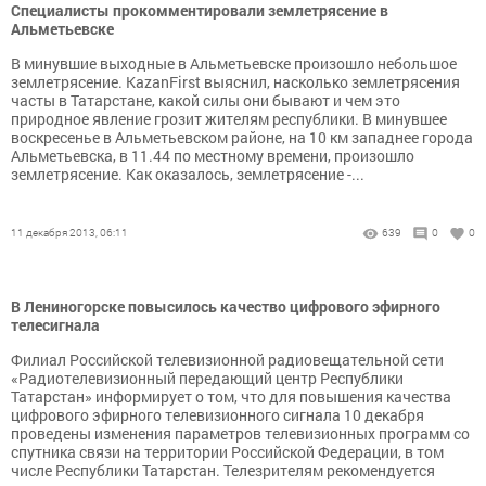
Специалисты прокомментировали землетрясение в
Альметьевске
В минувшие выходные в Альметьевске произошло небольшое
землетрясение. KazanFirst выяснил, насколько землетрясения
часты в Татарстане, какой силы они бывают и чем это
природное явление грозит жителям республики. В минувшее
воскресенье в Альметьевском районе, на 10 км западнее города
Альметьевска, в 11.44 по местному времени, произошло
землетрясение. Как оказалось, землетрясение -...
11 декабря 2013, 06:11
639
0
0
В Лениногорске повысилось качество цифрового эфирного
телесигнала
Филиал Российской телевизионной радиовещательной сети
«Радиотелевизионный передающий центр Республики
Татарстан» информирует о том, что для повышения качества
цифрового эфирного телевизионного сигнала 10 декабря
проведены изменения параметров телевизионных программ со
спутника связи на территории Российской Федерации, в том
числе Республики Татарстан. Телезрителям рекомендуется