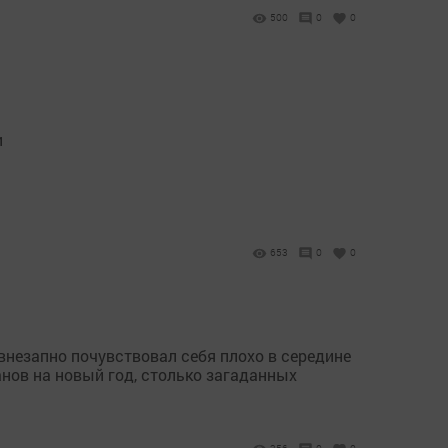
500
0
0
и
653
0
0
внезапно почувствовал себя плохо в середине
нов на новый год, столько загаданных