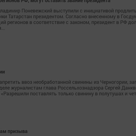
регионов РФ, могут оставить звание президента
Владимир Поневежский выступили с инициативой продлит
ики Татарстан президентом. Согласно внесенному в Госду
ий регионов в соответствие с законом, президент в РФ до
...
ии
апретить ввоз необработанной свинины из Черногории, зап
деле журналистам глава Россельхознадзора Сергей Данкв
«Разрешили поставлять только свинину в полутушах и четв
сам призыва