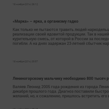
18 ноября 2014, 06:12
«Марка» – ярка, а организму гадко
Как только не пытаются травить людей наркодел
реализации своей ядовитой продукции. Так в наше
курительную смесь, от которой в России за после
погибли. А на днях задержан 23-летний сбытчик нарк
18 ноября 2014, 05:57
Лениногорскому мальчику необходимо 800 тысяч р
Валяев Леонид 2005 года рождения из города Лени
декабря прошлого года. Диагноз поставили быстро
желаний, но, к сожалению, пришлось встретить его 