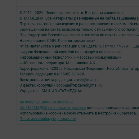
© 2011 - 2026. Лениногорские вести. Все права защищены.
© ТАТМЕДИА. Все материалы, размещенные на сайте, защищены з
Перепечатка, воспроизведение и распространение в любом объе
размещенной на сайте, возможна только с письменного согласия
При поддержке Республиканского агентства по печати и массов
Наименование СМИ: Лениногорские вести
№ свидетельства о регистрации СМИ, дата: ЭЛ № ФС 77-67911. Да
выдано Федеральной службой по надзору в сфере связи,
информационных технологий и массовых коммуникаций
ФИО главного редактора: Мельникова А.К.
Адрес редакции: 423250, Российская Федерация, Республика Татарста
Телефон редакции: 8 (85595) 5-08-70.
Электронная почта редакции: zaveti@mail.ru .
О фактах коррупции сообщайте: zaveti@mail.ru
Учредитель СМИ: АО «ТАТМЕДИА»
Антикоррупционная политика
АО «ТАТМЕДИА» использует «cookie»
для персонализации сервисо
Использование «cookie» можно отменить в настройках браузера.
Политика конфиденциальности