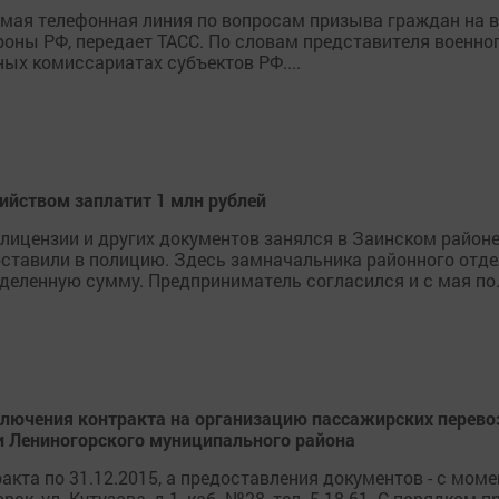
мая телефонная линия по вопросам призыва граждан на в
оны РФ, передает ТАСС. По словам представителя военно
ных комиссариатах субъектов РФ....
бийством заплатит 1 млн рублей
лицензии и других документов занялся в Заинском районе
доставили в полицию. Здесь замначальника районного от
еленную сумму. Предприниматель согласился и с мая по.
лючения контракта на организацию пассажирских перево
 Лениногорского муниципального района
акта по 31.12.2015, а предоставления документов - с мом
ск, ул. Кутузова, д.1, каб. №28, тел. 5-18-61. С порядко