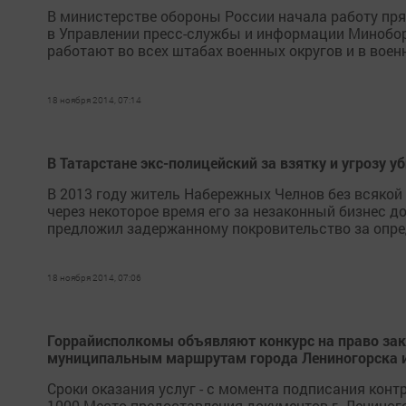
В министерстве обороны России начала работу пря
в Управлении пресс-службы и информации Минобор
работают во всех штабах военных округов и в воен
18 ноября 2014, 07:14
В Татарстане экс-полицейский за взятку и угрозу у
В 2013 году житель Набережных Челнов без всякой 
через некоторое время его за незаконный бизнес 
предложил задержанному покровительство за опред
18 ноября 2014, 07:06
Горрайисполкомы объявляют конкурс на право зак
муниципальным маршрутам города Лениногорска и
Сроки оказания услуг - с момента подписания контр
1000 Место предоставления документов г. Лениногор