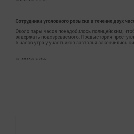
18 ноября 2014, 05:45
Сотрудники уголовного розыска в течение двух ча
Около пары часов понадобилось полицейским, чтоб
задержать подозреваемого. Предыстория преступле
6 часов утра у участников застолья закончились си
18 ноября 2014, 05:32