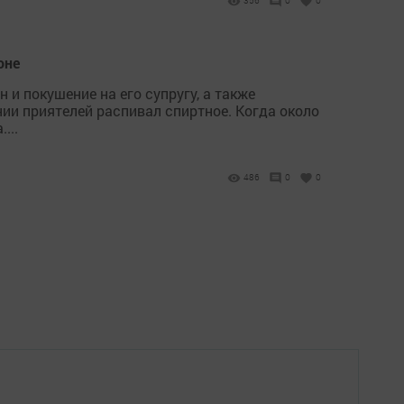
356
0
0
оне
и покушение на его супругу, а также
ии приятелей распивал спиртное. Когда около
...
486
0
0