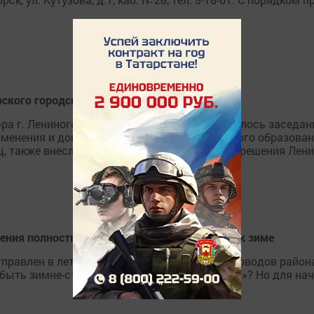
рского городского Совета
ра г. Лениногорска Рягата Хусаинова состоялось заседан
изменения и дополнения в Устав муниципального образован
, также внесли изменения в ранее принятые решения Ленин
ения полностью отремонтированы и готовы к зиме
правлен в летние лагеря, а сегодня у животноводов района
я быть зимне-стойловый период в ООО «Маркс»? Но для нач