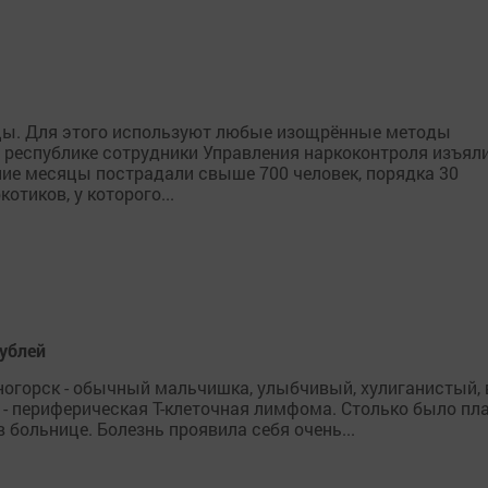
ьцы. Для этого используют любые изощрённые методы
й республике сотрудники Управления наркоконтроля изъял
дние месяцы пострадали свыше 700 человек, порядка 30
отиков, у которого...
ублей
ногорск - обычный мальчишка, улыбчивый, хулиганистый, 
 - периферическая Т-клеточная лимфома. Столько было пла
в больнице. Болезнь проявила себя очень...