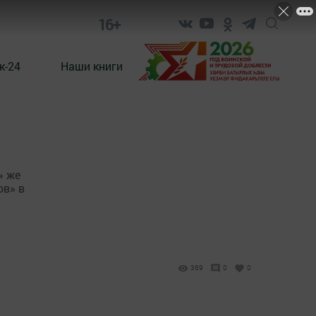
16+
к-24
Наши книги
» же
ов» в
369
0
0