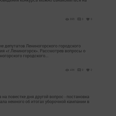
395
0
0
ие депутатов Лениногорского городского
ия «г.Лениногорск». Рассмотрев вопросы о
огорского городского...
436
0
0
 на повестке дня другой вопрос - постановка
ала немного об итогах уборочной кампании в