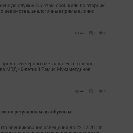
оенную службу. Об этом сообщили во вторник
го ведомства, аналогичные прямые линии
438
0
0
 продажей черного металла. Естественно,
дела МВД 40-летний Рамис Мухаметдинов
..
448
0
0
зок по регулярным автобусным
ента опубликования извещения до 22.12.2014г.
м проведения конкурса можно ознакомиться на