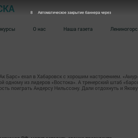
СКА
7
Автоматическое закрытие баннера через
нкурсы
О нас
Наша газета
Лениногорс
к Барс» ехал в Хабаровск с хорошим настроением. «Амур
ой одному из лидеров «Востока». А тренерский штаб «барс
ость поиграть Андерсу Нильссону. Дали отдохнуть и Якову