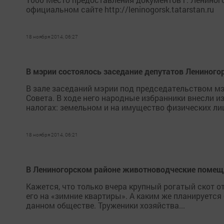
официальном сайте http://leninogorsk.tatarstan.ru
18 ноября 2014, 06:27
В мэрии состоялось заседание депутатов Лениного
В зале заседаний мэрии под председательством мэ
Совета. В ходе него народные избранники внесли 
налогах: земельном и на имущество физических лиц
18 ноября 2014, 06:21
В Лениногорском районе животноводческие помещ
Кажется, что только вчера крупный рогатый скот от
его на «зимние квартиры». А каким же планируетс
данном обществе. Труженики хозяйства...