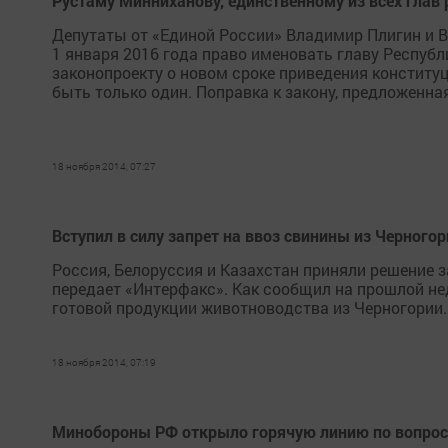
Рустаму Минниханову, единственному из всех глав 
Депутаты от «Единой России» Владимир Плигин и 
1 января 2016 года право именовать главу Республ
законопроекту о новом сроке приведения конституц
быть только один. Поправка к закону, предложенная
18 ноября 2014, 07:27
Вступил в силу запрет на ввоз свинины из Черногор
Россия, Белоруссия и Казахстан приняли решение з
передает «Интерфакс». Как сообщил на прошлой не
готовой продукции животноводства из Черногории. 
18 ноября 2014, 07:19
Минобороны РФ открыло горячую линию по вопро