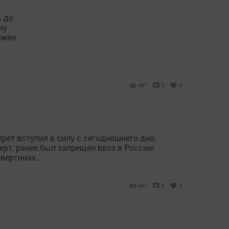
ь до
му
лжен
497
0
0
рет вступил в силу с сегодняшнего дня,
ерт, ранее был запрещен ввоз в Россию
ертинах....
491
0
0