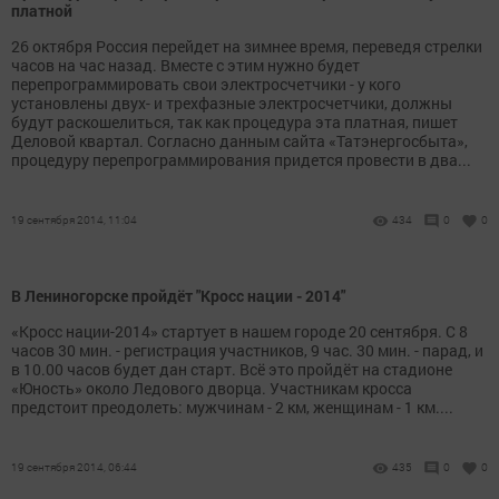
платной
26 октября Россия перейдет на зимнее время, переведя стрелки
часов на час назад. Вместе с этим нужно будет
перепрограммировать свои электросчетчики - у кого
установлены двух- и трехфазные электросчетчики, должны
будут раскошелиться, так как процедура эта платная, пишет
Деловой квартал. Согласно данным сайта «Татэнергосбыта»,
процедуру перепрограммирования придется провести в два...
19 сентября 2014, 11:04
434
0
0
В Лениногорске пройдёт "Кросс нации - 2014"
«Кросс нации-2014» стартует в нашем городе 20 сентября. С 8
часов 30 мин. - регистрация участников, 9 час. 30 мин. - парад, и
в 10.00 часов будет дан старт. Всё это пройдёт на стадионе
«Юность» около Ледового дворца. Участникам кросса
предстоит преодолеть: мужчинам - 2 км, женщинам - 1 км....
19 сентября 2014, 06:44
435
0
0