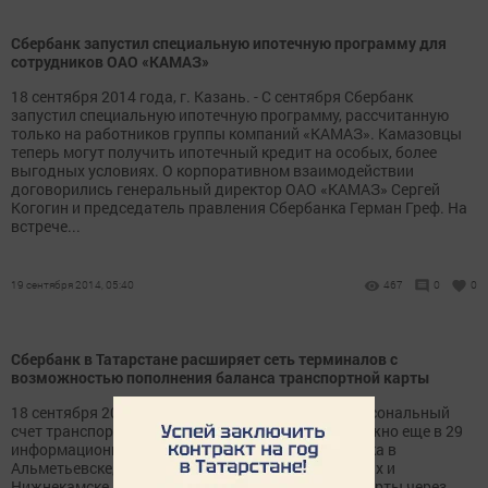
Сбербанк запустил специальную ипотечную программу для
сотрудников ОАО «КАМАЗ»
18 сентября 2014 года, г. Казань. - С сентября Сбербанк
запустил специальную ипотечную программу, рассчитанную
только на работников группы компаний «КАМАЗ». Камазовцы
теперь могут получить ипотечный кредит на особых, более
выгодных условиях. О корпоративном взаимодействии
договорились генеральный директор ОАО «КАМАЗ» Сергей
Когогин и председатель правления Сбербанка Герман Греф. На
встрече...
19 сентября 2014, 05:40
467
0
0
Сбербанк в Татарстане расширяет сеть терминалов с
возможностью пополнения баланса транспортной карты
18 сентября 2014 года, г. Казань. - Пополнить персональный
счет транспортной карты без комиссии теперь можно еще в 29
информационно-платежных терминалах Сбербанка в
Альметьевске, Зеленодольске, Набережных Челнах и
Нижнекамске. Пополнить баланс транспортной карты через