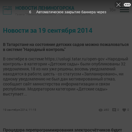
НОВОСТИ ЛЕНИНОГОРСКА
16+
6
Автоматическое закрытие баннера через
Газета "Лениногорские вести" - Лениногорский район
Новости за 19 сентября 2014
В Татарстане на состояние детских садов можно пожаловаться
в системе "Народный контроль"
В сентябре в системе https://uslugi.tatar.ru/open-gov «Народный
контроль» в категории «Детские сады» были опубликованы 32
уведомления, 18 из них уже решены, восемь уведомлений
находятся в работе, шесть - со статусом «Запланировано», ни
одному уведомлению не был дан мотивированный отказ,
сообщает сайт министерства информатизации и связи
республики. Модератором категории «Детские сады»
выступает...
19 сентября 2014, 11:15
460
0
0
Процедура перепрограммирования электросчётчиков будет