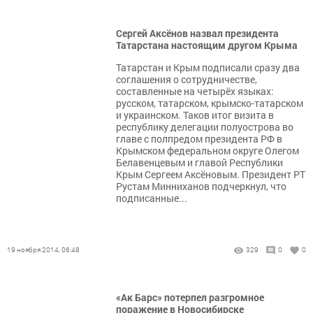
Сергей Аксёнов назвал президента
Татарстана настоящим другом Крыма
Татарстан и Крым подписали сразу два
соглашения о сотрудничестве,
составленные на четырёх языках:
русском, татарском, крымско-татарском
и украинском. Таков итог визита в
республику делегации полуострова во
главе с полпредом президента РФ в
Крымском федеральном округе Олегом
Белавенцевым и главой Республики
Крым Сергеем Аксёновым. Президент РТ
Рустам Минниханов подчеркнул, что
подписанные...
19 ноября 2014, 06:48
329
0
0
«Ак Барс» потерпел разгромное
поражение в Новосибирске