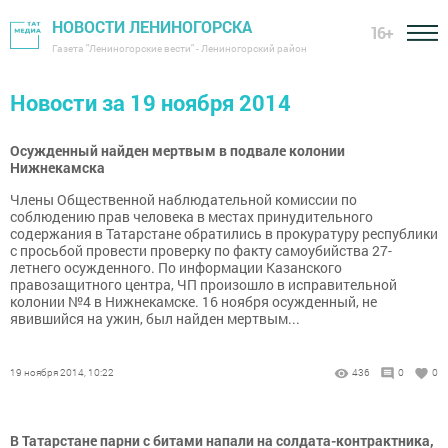
НОВОСТИ ЛЕНИНОГОРСКА
16+
Газета "Лениногорские вести" - Лениногорский район
Новости за 19 ноября 2014
Осужденный найден мертвым в подвале колонии
Нижнекамска
Члены Общественной наблюдательной комиссии по
соблюдению прав человека в местах принудительного
содержания в Татарстане обратились в прокуратуру республики
с просьбой провести проверку по факту самоубийства 27-
летнего осужденного. По информации Казанского
правозащитного центра, ЧП произошло в исправительной
колонии №4 в Нижнекамске. 16 ноября осужденный, не
явившийся на ужин, был найден мертвым...
19 ноября 2014, 10:22
436
0
0
В Татарстане парни с битами напали на солдата-контрактника,