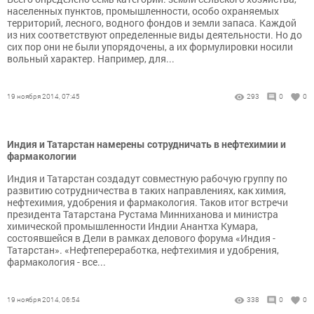
населенных пунктов, промышленности, особо охраняемых
территорий, лесного, водного фондов и земли запаса. Каждой
из них соответствуют определенные виды деятельности. Но до
сих пор они не были упорядочены, а их формулировки носили
вольный характер. Например, для...
19 ноября 2014, 07:45
293
0
0
Индия и Татарстан намерены сотрудничать в нефтехимии и
фармакологии
Индия и Татарстан создадут совместную рабочую группу по
развитию сотрудничества в таких направлениях, как химия,
нефтехимия, удобрения и фармакология. Таков итог встречи
президента Татарстана Рустама Минниханова и министра
химической промышленности Индии Анантха Кумара,
состоявшейся в Дели в рамках делового форума «Индия -
Татарстан». «Нефтепереработка, нефтехимия и удобрения,
фармакология - все...
19 ноября 2014, 06:54
338
0
0