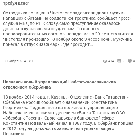
требуя денег
Сотрудники полиции в Чистополе задержали двоих мужчин,
напавших с битами на солдата-контрактника, сообщает пресс-
служба МВД по РТ. К слову, само преступление оказалось
довольно курьезным и неудачным. По данным
правоохранительных органов, нападение на 29-летнего жителя
Чистополя произошло 18 ноября около 3 часов ночи. Мужчина
приехал в отпуск из Самары, где проходит...
19 ноября 2014, 10:11
414
0
0
Назначен новый управляющий Набережночелнинским
отделением Сбербанка
18 ноября 2014 года, г. Казань. - Отделение «Банк Татарстан»
Сбербанка России сообщает о назначении Константина
Георгиевича Подвального на должность управляющего
Набережночелнинским отделением «Банка Татарстан» ОАО
«Сбербанк России». Свою карьеру в банковской сфере
Константин Подвальный начал в 1997 году. В Сбербанк пришел
в 2012 году на должность заместителя управляющего
Пермским...