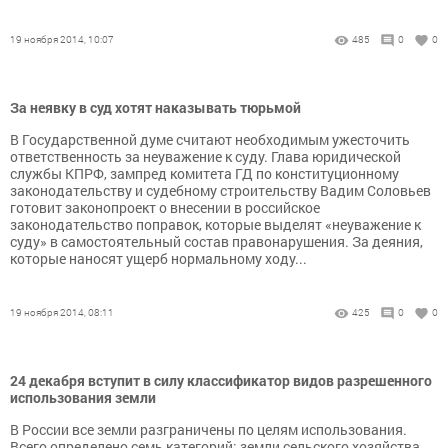
19 ноября 2014, 10:07
485
0
0
За неявку в суд хотят наказывать тюрьмой
В Государственной думе считают необходимым ужесточить
ответственность за неуважение к суду. Глава юридической
службы КПРФ, зампред комитета ГД по конституционному
законодательству и судебному строительству Вадим Соловьев
готовит законопроект о внесении в российское
законодательство поправок, которые выделят «неуважение к
суду» в самостоятельный состав правонарушения. За деяния,
которые наносят ущерб нормальному ходу...
19 ноября 2014, 08:11
425
0
0
24 декабря вступит в силу классификатор видов разрешенного
использования земли
В России все земли разграничены по целям использования.
Всего определено семь категорий: земли сельского хозяйства,