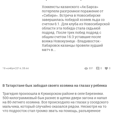
Хоккеисты казанского «Ак Барса»
потерпели разгромное поражение от
«Сибири». Встреча в Новосибирске
завершилась победой хозяев льда со
счетом 6:1. Для клуба из Новосибирской
области эта победа стала седьмой
подряд. После трех побед подряд с
общим счетом 16:3 уставшие после
вояжа Новокузнецк - Владивосток -
Хабаровск казанцы провели худший
матч в...
19 ноября 2014, 06:44
331
0
0
В Татарстане бык забодал своего хозяина на глазах у ребенка
Трагедия произошла в Кукморском районе в селе Березняки.
500-килограммовый бык разнес в щепки двери загона и напал
на 80-летнего хозяина. Все происходило на глазах у соседского
мальчика, который случайно оказался рядом. Несмотря на то
что подросток стал громко звать на помощь, разъяренное