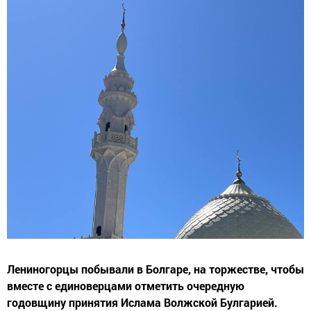
Лениногорцы побывали в Болгаре, на торжестве, чтобы
вместе с единоверцами отметить очередную
годовщину принятия Ислама Волжской Булгарией.