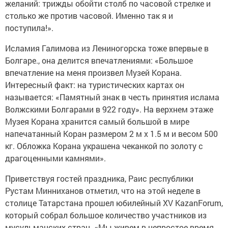
желаний: трижды обойти столб по часовой стрелке и
столько же против часовой. Именно так я и
поступила!».
Исламия Галимова из Лениногорска тоже впервые в
Болгаре., она делится впечатлениями: «Большое
впечатление на меня произвел Музей Корана.
Интересный факт: на туристических картах он
называется: «Памятный знак в честь принятия ислама
Волжскими Болгарами в 922 году». На верхнем этаже
Музея Корана хранится самый большой в мире
напечатанный Коран размером 2 м х 1.5 м и весом 500
кг. Обложка Корана украшена чеканкой по золоту с
драгоценными камнями».
Приветствуя гостей праздника, Раис республики
Рустам Минниханов отметил, что на этой неделе в
столице Татарстана прошел юбилейный XV KazanForum,
который собрал большое количество участников из
мусульманских стран. «Мы живем в непростое время.