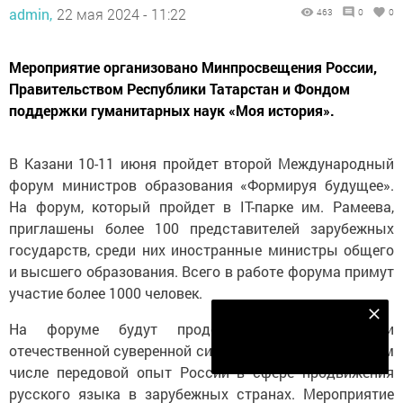
admin,
22 мая 2024 - 11:22
463
0
0
Мероприятие организовано Минпросвещения России,
Правительством Республики Татарстан и Фондом
поддержки гуманитарных наук «Моя история».
В Казани 10-11 июня пройдет второй Международный
форум министров образования «Формируя будущее».
На форум, который пройдет в IT-парке им. Рамеева,
приглашены более 100 представителей зарубежных
государств, среди них иностранные министры общего
и высшего образования. Всего в работе форума примут
участие более 1000 человек.
Наш YOUTUBE-КАНАЛ!
На форуме будут продемонстрированы успехи
Подписаться
отечественной суверенной системы образования, в том
числе передовой опыт России в сфере продвижения
русского языка в зарубежных странах. Мероприятие