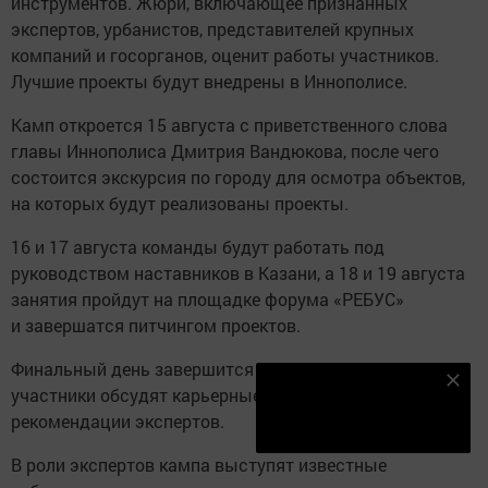
инструментов. Жюри, включающее признанных
экспертов, урбанистов, представителей крупных
компаний и госорганов, оценит работы участников.
Лучшие проекты будут внедрены в Иннополисе.
Камп откроется 15 августа с приветственного слова
главы Иннополиса Дмитрия Вандюкова, после чего
состоится экскурсия по городу для осмотра объектов,
на которых будут реализованы проекты.
16 и 17 августа команды будут работать под
руководством наставников в Казани, а 18 и 19 августа
занятия пройдут на площадке форума «РЕБУС»
и завершатся питчингом проектов.
Финальный день завершится круглым столом, где
Наш YOUTUBE-КАНАЛ!
участники обсудят карьерные перспективы и получат
рекомендации экспертов.
Подписаться
В роли экспертов кампа выступят известные