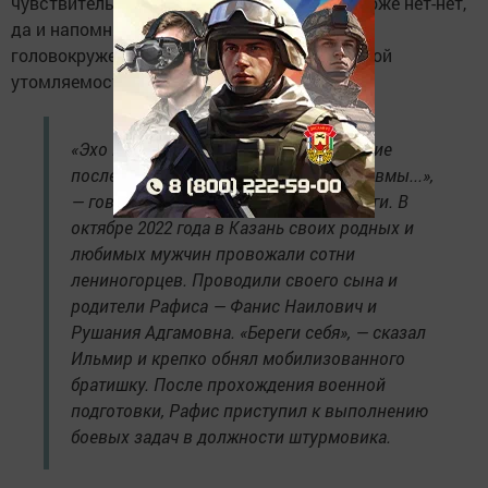
чувствительность, последствия контузии тоже нет-нет,
да и напомнят о себе головными болями,
головокружениями, нарушением сна, быстрой
утомляемостью.
«Эхо войны — это не только физические
последствия, но и психлогические травмы...»,
— говорят военные медики и психологи. В
октябре 2022 года в Казань своих родных и
любимых мужчин провожали сотни
лениногорцев. Проводили своего сына и
родители Рафиса — Фанис Наилович и
Рушания Адгамовна. «Береги себя», — сказал
Ильмир и крепко обнял мобилизованного
братишку. После прохождения военной
подготовки, Рафис приступил к выполнению
боевых задач в должности штурмовика.