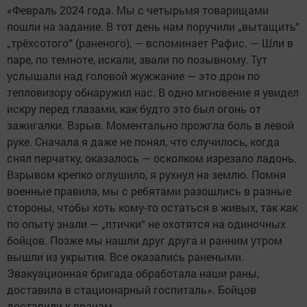
«Февраль 2024 года. Мы с четырьмя товарищами
пошли на задание. В тот день нам поручили „вытащить“
„трёхсотого“ (раненого), — вспоминает Рафис. — Шли в
паре, по темноте, искали, звали по позывному. Тут
услышали над головой жужжание — это дрон по
тепловизору обнаружил нас. В одно мгновение я увидел
искру перед глазами, как будто это был огонь от
зажигалки. Взрыв. Моментально прожгла боль в левой
руке. Сначала я даже не понял, что случилось, когда
снял перчатку, оказалось — осколком изрезало ладонь.
Взрывом крепко оглушило, я рухнул на землю. Помня
военные правила, мы с ребятами разошлись в разные
стороны, чтобы хоть кому-то остаться в живых, так как
по опыту знали — „птички“ не охотятся на одиночных
бойцов. Позже мы нашли друг друга и ранним утром
вышли из укрытия. Все оказались ранеными.
Эвакуационная бригада обработала наши раны,
доставила в стационарный госпиталь». Бойцов
доставили к врачам.