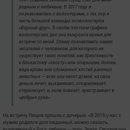
родным и любимым. В 2017 году я
познакомилась с волонтерами, с тех пор я
часть большой команды зооволонтеров
«Верный друг». В своём плотном графике
волонтерских дел она выкроила время для
встречи со мной. Спешу познакомить наших
читателей с человеком, для которого не
существует таких понятий, как брезгливость
к блохастому «хвосту» или опарышам, боязнь
вида крови или сломанных костей раненых
животных — всех она несет домой, на свои
деньги лечит, выхаживает, откармливает,
стерилизует, и, если повезет, пристраивает в
«добрые руки».
На встречу Люция пришла с дочерью. «В 2015 у нас с
мужем родился долгожданный, можно сказать,
вымоленный у Бога, ребенок — дочь Эмма. Сегодня она