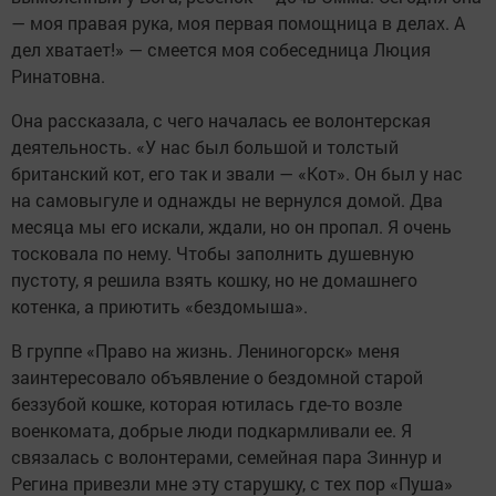
— моя правая рука, моя первая помощница в делах. А
дел хватает!» — смеется моя собеседница Люция
Ринатовна.
Она рассказала, с чего началась ее волонтерская
деятельность. «У нас был большой и толстый
британский кот, его так и звали — «Кот». Он был у нас
на самовыгуле и однажды не вернулся домой. Два
месяца мы его искали, ждали, но он пропал. Я очень
тосковала по нему. Чтобы заполнить душевную
пустоту, я решила взять кошку, но не домашнего
котенка, а приютить «бездомыша».
В группе «Право на жизнь. Лениногорск» меня
заинтересовало объявление о бездомной старой
беззубой кошке, которая ютилась где-то возле
военкомата, добрые люди подкармливали ее. Я
связалась с волонтерами, семейная пара Зиннур и
Регина привезли мне эту старушку, с тех пор «Пуша»