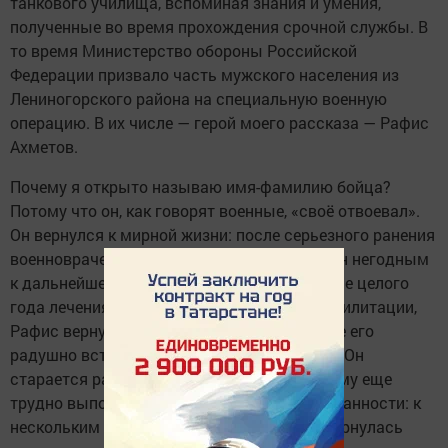
танкового училища, вспоминая знания и умения,
полученные во время прохождения срочной службы. В
то время Министерство обороны Российской
Федерации призвало часть мужского населения из
Лениногорского района на специальную военную
операцию. В их числе — герой моего рассказа — Рафис
Ахметов.
Почему я открыто называю имя-фамилию бойца?
Потому что он, как говорят военные, «своё отвоевал».
Он вернулся к мирной жизни: после серьезного ранения
военноврачебной комиссией Рафис признан негодным
к дальнейшему прохождению службы. После целого
года лечения в различных госпиталях, реабилитации,
Рафис вернулся на родное предприятие, где его
радушно встретили руководство и коллеги. Он
старается работать наравне со всеми, но ему еще
трудно выполнять профессиональные обязанности: к
нескольким пальцам левой руки так и не вернулась