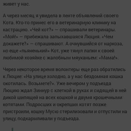
живет у нас.
А через месяц я увидела в ленте объявлений своего
Кота. Кто-то принес его в ветеринарную клинику на
кастрацию. «Чей кот?» — спрашивали ветеринары.
«Мой!» — прибежала запыхавшаяся Люция. «Чем
докажете?» — спрашивают. А очнувшийся от наркоза,
но еще «пьяненький» Кот, уже тянул лапки к своей
любимой хозяйке с жалобным мяуканьем: «Мама!».
Через некоторое время волонтеры еще раз обратились
к Люцие: «На улице холодно, а у нас бездомная кошка
окотилась. Возьмете?». Уже вечером у подъезда
Люцию ждал Зиннур с клеткой в руках и сидящей в ней
дикой шипящей на всех кошкой и двумя крошечными
котятами. Подросших и окрепших котят позже
пристроили, кошку Мусю стерилизовали и отпустили на
улицу, подкармливали у подъезда.