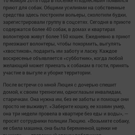
10 ноября 2018 года в поселке «Подлесный» появился
приют для собак. Общими усилиями на собственные
средства здесь построили вольеры, сколотили будки,
зарегистрировали группу в соцсетях. Сегодня в приюте
содержатся более 40 собак, в домах и квартирах
волонтеров живут более 150 кошек. Ежедневно в приют
приезжают волонтеры, чтобы покормить, выгулять
«хвостиков», подарить им заботу и ласку. Каждое
воскресенье объявляется «субботник», когда любой
желающий может приехать к собакам в гости, принять
участие в выгуле и уборке территории.
После встречи со мной Люция с дочерью спешит
домой, к своим трехногим, одноглазым инвалидам,
старичкам. Она нужна им, без ее заботы и помощи они
просто не выживут. «Заберите кошку, ее хозяин умер,
она три недели провела в квартире без еды и воды», —
просят сотрудники полиции Люцию. «Возьмите собаку,
ее сбила машина, она была беременной, щенки не