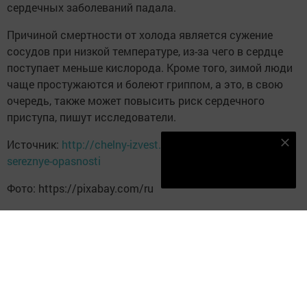
сердечных заболеваний падала.
Причиной смертности от холода является сужение
сосудов при низкой температуре, из-за чего в сердце
поступает меньше кислорода. Кроме того, зимой люди
чаще простужаются и болеют гриппом, а это, в свою
очередь, также может повысить риск сердечного
приступа, пишут исследователи.
Источник:
http://chelny-izvest.ru/news/top5/zima-tait-
Наш YOUTUBE-КАНАЛ!
sereznye-opasnosti
Подписаться
Фото: https://pixabay.com/ru
Следите за самым важным и интересным в
Telegram-канале
Татмедиа
Читайте новости Татарстана в