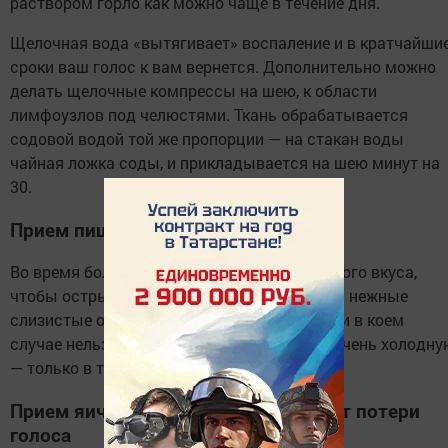
раствором горло как можно чаще в течение дня.
Щелочная вода «вытягивает» воспаление и в кратчайши
сроки ваш голос к вам вернется. Дополнительно можно
делать щелочные компрессы на шею, к области
лимфоузлов под челюстями. Ткань обрабатывается
содовой водой той же пропорции — на стакан воды
чайная ложка соды, и прикладывается на шею минут на
30.
Прием пищи во время лечения
Во время болезни пищу готовьте нейтрального вкуса,
чтобы острыми приправами не раздражать нежные
слизистые оболочки и голосовые связки. Ни в коем
случае нельзя есть пищу очень горячую и очень холодну
— только в теплом виде.
Прием яичных белков с коньяком от потери
голоса