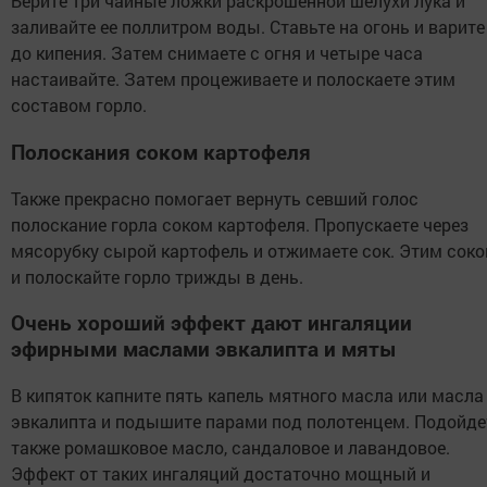
Берите три чайные ложки раскрошенной шелухи лука и
заливайте ее поллитром воды. Ставьте на огонь и варите
до кипения. Затем снимаете с огня и четыре часа
настаивайте. Затем процеживаете и полоскаете этим
составом горло.
Полоскания соком картофеля
Также прекрасно помогает вернуть севший голос
полоскание горла соком картофеля. Пропускаете через
мясорубку сырой картофель и отжимаете сок. Этим сок
и полоскайте горло трижды в день.
Очень хороший эффект дают ингаляции
эфирными маслами эвкалипта и мяты
В кипяток капните пять капель мятного масла или масла
эвкалипта и подышите парами под полотенцем. Подойде
также ромашковое масло, сандаловое и лавандовое.
Эффект от таких ингаляций достаточно мощный и