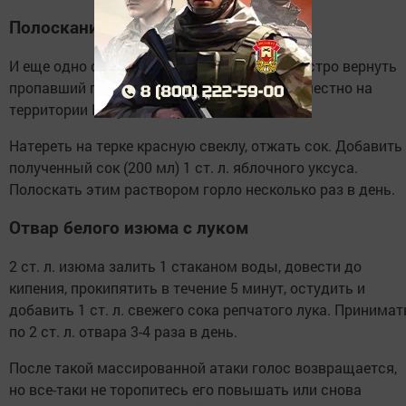
Полоскания свекольным соком
И еще одно средство, которое помогает быстро вернуть
пропавший голос. Метод применяли повсеместно на
территории Калужской губернии.
Натереть на терке красную свеклу, отжать сок. Добавить
полученный сок (200 мл) 1 ст. л. яблочного уксуса.
Полоскать этим раствором горло несколько раз в день.
Отвар белого изюма с луком
2 ст. л. изюма залить 1 стаканом воды, довести до
кипения, прокипятить в течение 5 минут, остудить и
добавить 1 ст. л. свежего сока репчатого лука. Принимат
по 2 ст. л. отвара 3-4 раза в день.
После такой массированной атаки голос возвращается,
но все-таки не торопитесь его повышать или снова