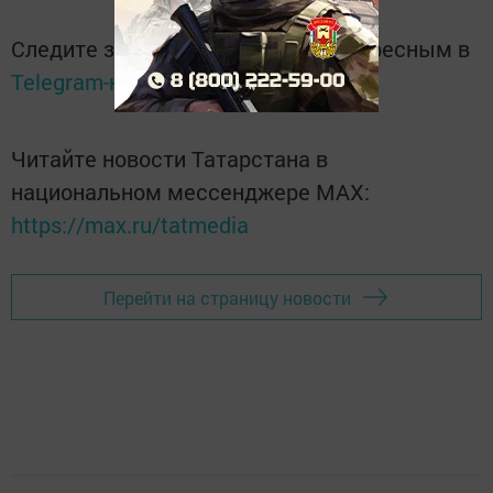
Следите за самым важным и интересным в
Telegram-канале
Татмедиа
Читайте новости Татарстана в
национальном мессенджере MАХ:
https://max.ru/tatmedia
Перейти на страницу новости