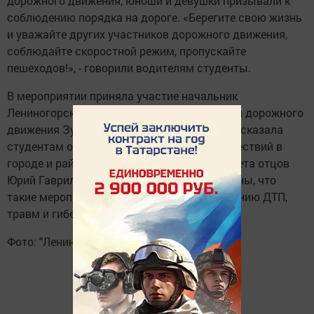
дорожного движения, юноши и девушки призывали к
соблюдению порядка на дороге. «Берегите свою жизнь
и уважайте других участников дорожного движения,
соблюдайте скоростной режим, пропускайте
пешеходов!», - говорили водителям студенты.
В мероприятии приняла участие начальник
Лениногорского отделения по безопасности дорожного
движения Зульфия Рахманова, которая рассказала
студентам о статистике дорожных происшествий в
городе и районе, а также председатель Совета отцов
Юрий Гаврилов. Организаторы акции уверены, что
такие мероприятия способствуют уменьшению ДТП,
травм и гибели в них людей.
Фото: "Лениногорские вести"