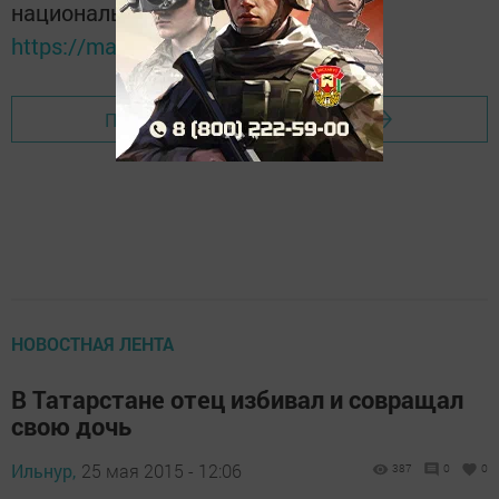
национальном мессенджере MАХ:
https://max.ru/tatmedia
Перейти на страницу новости
НОВОСТНАЯ ЛЕНТА
В Татарстане отец избивал и совращал
свою дочь
Ильнур,
25 мая 2015 - 12:06
387
0
0