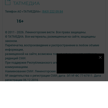
Телефон АО «ТАТМЕДИА»:
(843) 222 09 84
16+
© 2011 - 2026. Лениногорские вести. Все права защищены.
© ТАТМЕДИА. Все материалы, размещенные на сайте, защищены
законом.
Перепечатка, воспроизведение и распространение в любом объеме
информации,
размещенной на сайте, возможна только с письменного согласия
редакций СМИ.
Наш YOUTUBE-КАНАЛ!
При поддержке Республиканского агентства по печати и массовым
Подписаться
коммуникациям.
Наименование СМИ: Лениногорские вести
№ свидетельства о регистрации СМИ, дата: ЭЛ № ФС 77-67911. Дата
регистрации 06.12.2016
выдано Федеральной службой по надзору в сфере связи,
информационных технологий и массовых коммуникаций
ФИО главного редактора: Мельникова А.К.
Адрес редакции: 423250, Российская Федерация, Республика
Татарстан, г. Лениногорск, ул. Тукая, д. 3
Телефон редакции: 8 (85595) 5-08-70.