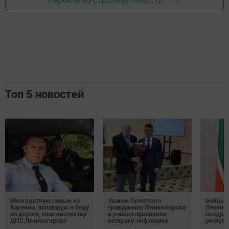
Топ 5 новостей
Многодетную семью из
Звание Почетного
Бойцы 
Карелии, попавшую в беду
гражданина Лениногорска
Ленино
на дороге, спас инспектор
и района присвоили
поздрав
ДПС Лениногорска
ветерану-нефтянику
респуб