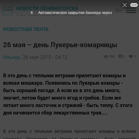
НОВОСТИ ЛЕНИНОГОРСКА
16+
5
Автоматическое закрытие баннера через
Газета "Лениногорские вести" - Лениногорский район
НОВОСТНАЯ ЛЕНТА
26 мая – день Лукерьи-комарницы
Ильнур,
26 мая 2015 - 04:12
596
0
0
В это день с теплыми ветрами прилетают комары и
всякая мошкара. Появились по Лукерью комары -
быть хорошей погоде. А если их в это день много,
значит, летом будет много ягод и грибов. Если же
летает много ласточек и стрижей - быть теплу. С этого
дня начинается сбор лекарственных трав....
В это день с теплыми ветрами прилетают комары и всякая
мошкара. Появились по Лукерью комары - быть хорошей