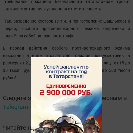
требований пожарной безопасности татарстанцам грозит
административная и уголовная ответственность.
Так, разведение костров (в т.ч. и приготовление шашлыков) в
период особого противопожарного режима запрещено и
влечёт за собой наложение штрафа.
В период действия особого противопожарного режима
наказания в виде штрафа для граждан предусмотрены в
размере от 2 до 4 тысяч рублей, для должностных лиц - от 15 до
30 тысяч рублей, на юридических лиц - от 400 до 500 тысяч
рублей.
Следите за самым важным и интересным в
Telegram-канале
Татмедиа
Читайте новости Татарстана в