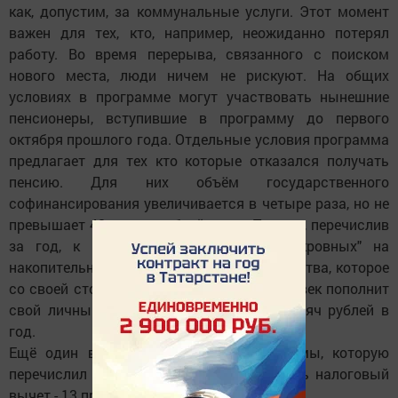
как, допустим, за коммунальные услуги. Этот момент
важен для тех, кто, например, неожиданно потерял
работу. Во время перерыва, связанного с поиском
нового места, люди ничем не рискуют. На общих
условиях в программе могут участвовать нынешние
пенсионеры, вступившие в программу до первого
октября прошлого года. Отдельные условия программа
предлагает для тех кто которые отказался получать
пенсию. Для них объём государственного
софинансирования увеличивается в четыре раза, но не
превышает 48 тысяч рублей в год. То есть, перечислив
за год, к примеру, 12 тысяч своих "кровных" на
накопительную часть с помощью государства, которое
со своей стороны добавит 48 тысяч, человек пополнит
свой личный пенсионный счёт на 60 тысяч рублей в
год.
Ещё один важный нюанс: со всей суммы, которую
перечислил сам работник, можно получить налоговый
вычет - 13 процентов.