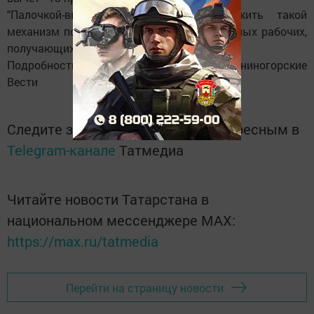
"Палочкой-выручалочкой" может послужить такой
механизм поддержки для нынешних наёмных рабочих,
получающих зарплату "в конверте".
Подробности читайте в номере газеты Лениногорские
Вести
Следите за самым важным и интересным в
Telegram-канале
Татмедиа
Читайте новости Татарстана в
национальном мессенджере MАХ:
https://max.ru/tatmedia
Перейти на страницу новости