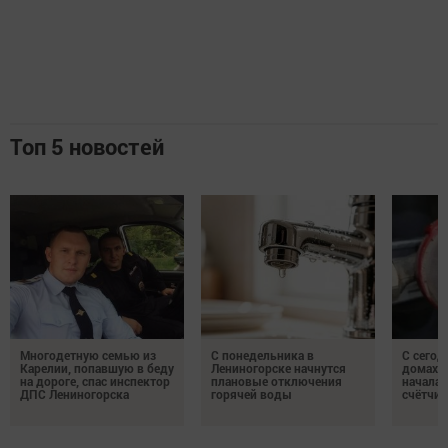
Топ 5 новостей
Многодетную семью из
С понедельника в
С сегод
Карелии, попавшую в беду
Лениногорске начнутся
домах 
на дороге, спас инспектор
плановые отключения
началас
ДПС Лениногорска
горячей воды
счётчи