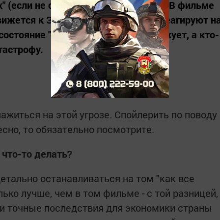
" (если не смотрели - рекомендую). В фильме
вижется к Земле и тому, как люди реагируют н
состояние "отрицалово", кто-то паникует, а кто-
тастрофу.
 нажиться на этой угрозе. Спойлерить по поводу
есно, то обязательно посмотрите.
 что-то делать?
 детально останавливаться на том "как все
лько лучше, чем в том фильме - с той разницей,
 и точные последствия для экономики страны