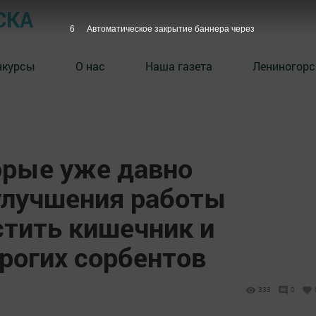
СКА
5
Автоматическое закрытие баннера через
нкурсы
О нас
Наша газета
Лениногорс
орые уже давно
улучшения работы
стить кишечник и
рогих сорбентов
333
0