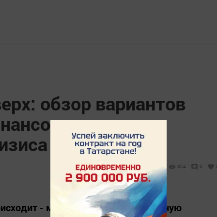
ерх: обзор вариантов
инансов во время
изиса
324
0
оисходит - мне очень напомнила черную