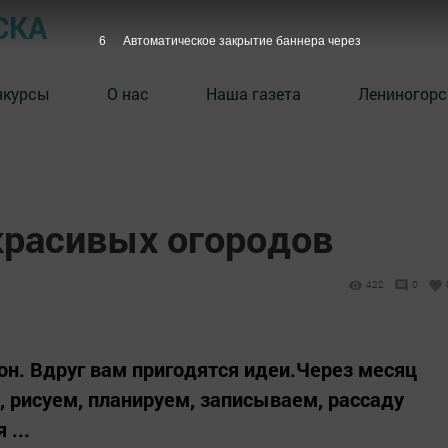
СКА
6
Автоматическое закрытие баннера через
нкурсы
О нас
Наша газета
Лениногорс
красивых огородов
422
0
он. Вдруг вам пригодятся идеи.Через месяц
, рисуем, планируем, записываем, рассаду
 ...