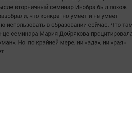
мысле вторничный семинар Инобра был похож
разобрали, что конкретно умеет и не умеет
но использовать в образовании сейчас. Что та
конце семинара Мария Добрякова процитировал
ан». Но, по крайней мере, ни «ада», ни «рая»
т.
интересным в
Telegram-канале
Татмедиа
в национальном мессенджере MАХ: