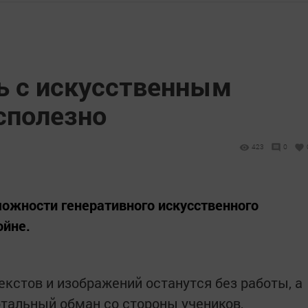
ть с искусственным
сполезно
423
0
можности генеративного искусственного
ойне.
екстов и изображений останутся без работы, а
отальный обман со стороны учеников,