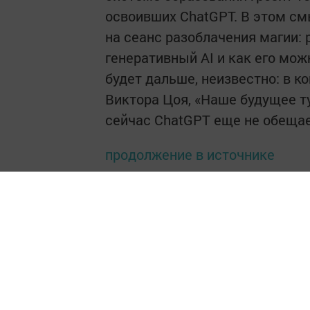
освоивших ChatGPT. В этом с
на сеанс разоблачения магии: 
генеративный AI и как его мож
будет дальше, неизвестно: в 
Виктора Цоя, «Наше будущее тум
сейчас ChatGPT еще не обещае
продолжение в источнике
Следите за самым важным и 
Читайте новости Татарстана 
https://max.ru/tatmedia