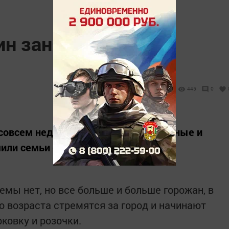
ин заняться
445
0
совсем недавно, дачные, приусадебные и
или семьи советских садоводов.
лемы нет, но все больше и больше горожан, в
о возраста стремятся за город и начинают
ковку и розочки.