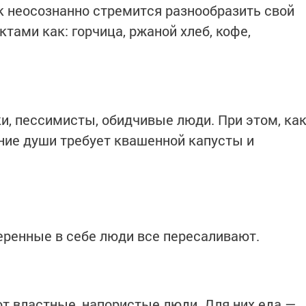
к неосознанно стремится разнообразить свой
тами как: горчица, ржаной хлеб, кофе,
и, пессимисты, обидчивые люди. При этом, ка
ние души требует квашенной капусты и
еренные в себе люди все пересаливают.
т властные, напористые люди. Для них еда —