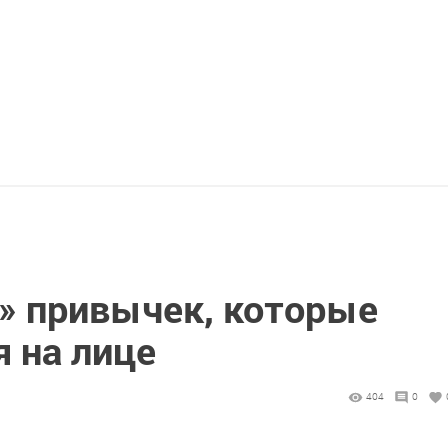
» привычек, которые
 на лице
404
0