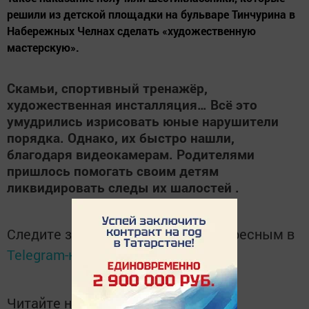
решили из детской площадки на бульваре Тинчурина в
Набережных Челнах сделать «художественную
мастерскую».
Скамьи, спортивный тренажёр,
художественная инсталляция… Всё это
умудрились изрисовать юные нарушители
порядка. Однако, их быстро нашли,
благодаря видеокамерам. Родителями
пришлось помогать своим детям
ликвидировать следы их шалостей .
Следите за самым важным и интересным в
Telegram-канале
Татмедиа
Читайте новости Татарстана в