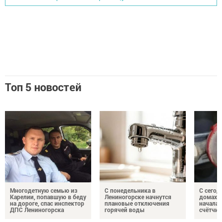
Топ 5 новостей
Многодетную семью из
С понедельника в
С сегод
Карелии, попавшую в беду
Лениногорске начнутся
домах 
на дороге, спас инспектор
плановые отключения
началас
ДПС Лениногорска
горячей воды
счётчи