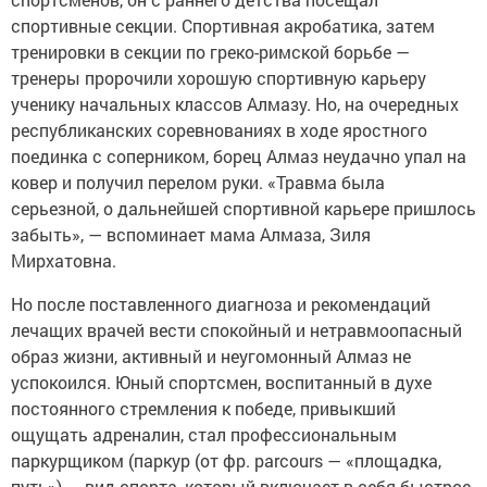
спортивные секции. Спортивная акробатика, затем
тренировки в секции по греко-римской борьбе —
тренеры пророчили хорошую спортивную карьеру
ученику начальных классов Алмазу. Но, на очередных
республиканских соревнованиях в ходе яростного
поединка с соперником, борец Алмаз неудачно упал на
ковер и получил перелом руки. «Травма была
серьезной, о дальнейшей спортивной карьере пришлось
забыть», — вспоминает мама Алмаза, Зиля
Мирхатовна.
Но после поставленного диагноза и рекомендаций
лечащих врачей вести спокойный и нетравмоопасный
образ жизни, активный и неугомонный Алмаз не
успокоился. Юный спортсмен, воспитанный в духе
постоянного стремления к победе, привыкший
ощущать адреналин, стал профессиональным
паркурщиком (паркур (от фр. parcours — «площадка,
путь») — вид спорта, который включает в себя быстрое