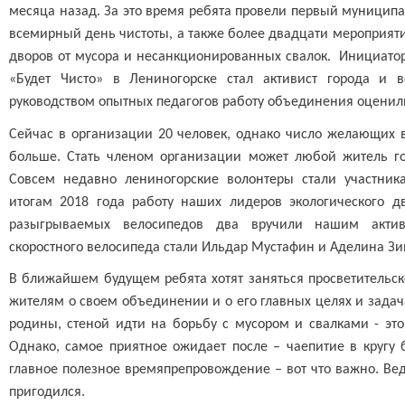
месяца назад. За это время ребята провели первый муниципа
всемирный день чистоты, а также более двадцати мероприяти
дворов от мусора и несанкционированных свалок. Инициат
«Будет Чисто» в Лениногорске стал активист города и
руководством опытных педагогов работу объединения оценил
Сейчас в организации 20 человек, однако число желающих вс
больше. Стать членом организации может любой житель гор
Совсем недавно лениногорские волонтеры стали участника
итогам 2018 года работу наших лидеров экологического д
разыгрываемых велосипедов два вручили нашим актив
скоростного велосипеда стали Ильдар Мустафин и Аделина Зи
В ближайшем будущем ребята хотят заняться просветительс
жителям о своем объединении и о его главных целях и задач
родины, стеной идти на борьбу с мусором и свалками - эт
Однако, самое приятное ожидает после – чаепитие в кругу 
главное полезное времяпрепровождение – вот что важно. Ведь
пригодился.