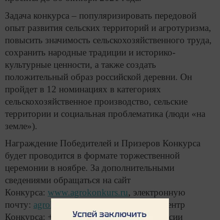
Задача конкурса – популяризировать передовой
опыт развития сельских территорий и агротуризма,
повысить значимость сельскохозяйственного труда,
сохранить народные традиции и историко-
культурные ценности, а также создать
положительный образ российской деревни. Он
пройдет в 12 номинациях в категориях
сельскохозяйственное производство, сельские
территории и социальная проблематика (люди «на
земле»).
Награждение Победителей и Призеров Конкурса
будет проводится в формате торжественной
церемонии в ноябре. За дополнительными
сведениями обращаться на сайт
Конкурса:
www.agrokonkurs.ru
, электронную
почту:
agrokonkurs@почта.ru
или колл-центр
Конкурса: +79997957556 (звонок по России