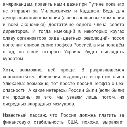
американцам, править нами даже при Пу­тине, пока его
не отправят за Милошевичем и Каддафи. Ведь для
дезорганизации компании (а через ключевые компании
и всей экономики) достаточно одного члена совета
директоров. И тогда имеющий в некоторых кругах
славу орга­низатора ряда «цветных рево­люций» посол
пополнит список своих трофеев Россией, а мы попадём
в ад, на фоне кото­рого Украина будет выглядеть
курортом.
Хотя, возможно, всё проще. В разразившемся
«панамагейте» обвинения выдвинуты и против сына
Улюкаева: возможно, тот просто просил Теффта о без­
опасности. А какие интересы России были (если были)
им проданы за это, мы узнаем лишь потом, из
очередных злорадных мемуаров.
Известный пассаж, что Рос­сия должна платить за
финан­совую стабильность США, по­хоже, выражает