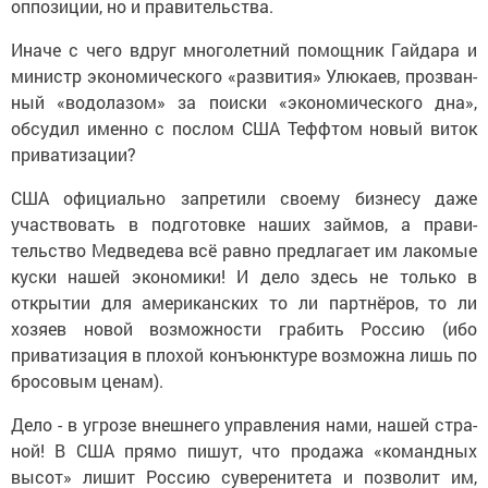
оппозиции, но и правительства.
Иначе с чего вдруг много­летний помощник Гайдара и
министр экономического «развития» Улюкаев, прозван­
ный «водолазом» за поиски «экономического дна»,
обсу­дил именно с послом США Теффтом новый виток
прива­тизации?
США официально запре­тили своему бизнесу даже
участвовать в подготов­ке наших займов, а прави­
тельство Мед­ведева всё равно предлагает им лакомые
куски нашей экономики! И дело здесь не только в
открытии для амери­канских то ли партнёров, то ли
хозяев новой возможности грабить Россию (ибо
привати­зация в плохой конъюнктуре возможна лишь по
бросовым ценам).
Дело - в угрозе внешнего управления нами, нашей стра­
ной! В США прямо пишут, что продажа «ко­мандных
высот» лишит Россию суверенитета и позволит им,