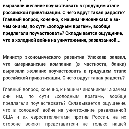
вырази­ли желание поучаствовать в грядущем этапе
российской приватизации. С чего вдруг такая радость?
Главный вопрос, конеч­но, к нашим чи­новникам: а за­
чем они им, по сути «холодным врагам», вооб­ще
предлагали поучаствовать? Складывает­ся ощущение,
что в холодной войне на унич­тожение, развязанной...
Министр экономического развития Улюкаев заявил,
что американские компании (в частности, банки)
вырази­ли желание поучаствовать в грядущем этапе
российской приватизации. С чего вдруг такая радость?
Главный вопрос, конеч­но, к нашим чи­новникам: а за­чем
они им, по сути «холодным врагам», вооб­ще
предлагали поучаствовать? Складывает­ся ощущение,
что в холодной войне на унич­тожение, развязанной
США и их евросателлитами против России, на их
стороне воюют представители не только нашей