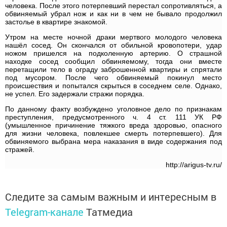
человека. После этого потерпевший перестал сопротивляться, а
обвиняемый убрал нож и как ни в чем не бывало продолжил
застолье в квартире знакомой.
Утром на месте ночной драки мертвого молодого человека
нашёл сосед. Он скончался от обильной кровопотери, удар
ножом пришелся на подколенную артерию. О страшной
находке сосед сообщил обвиняемому, тогда они вместе
перетащили тело в ограду заброшенной квартиры и спрятали
под мусором. После чего обвиняемый покинул место
происшествия и попытался скрыться в соседнем селе. Однако,
не успел. Его задержали стражи порядка.
По данному факту возбуждено уголовное дело по признакам
преступления, предусмотренного ч. 4 ст. 111 УК РФ
(умышленное причинение тяжкого вреда здоровью, опасного
для жизни человека, повлекшее смерть потерпевшего). Для
обвиняемого выбрана мера наказания в виде содержания под
стражей.
http://arigus-tv.ru/
Следите за самым важным и интересным в
Telegram-канале
Татмедиа