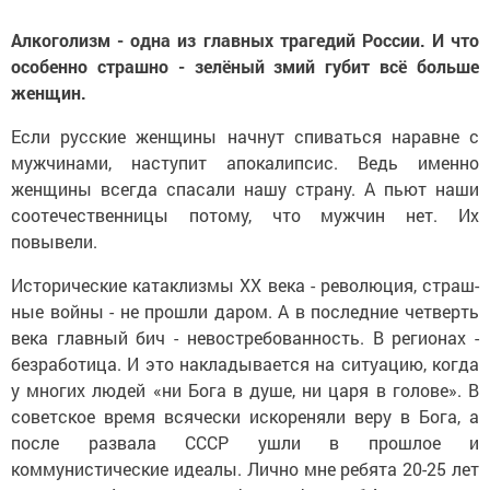
Алкоголизм - одна из глав­ных трагедий России. И что
особенно страшно - зелё­ный змий губит всё больше
женщин.
Если рус­ские женщи­ны начнут спиваться наравне с
мужчинами, наступит апокалипсис. Ведь имен­но
женщины всегда спаса­ли нашу страну. А пьют наши
соотечественницы потому, что мужчин нет. Их
повывели.
Исторические катаклизмы XX века - революция, страш­
ные войны - не прошли даром. А в последние четверть
века главный бич - невостребован­ность. В регионах -
безработи­ца. И это накладывается на си­туацию, когда
у многих людей «ни Бога в душе, ни царя в голо­ве». В
советское время всячески искореняли веру в Бога, а
после развала СССР ушли в прошлое и
коммунистические идеалы. Лично мне ребята 20-25 лет