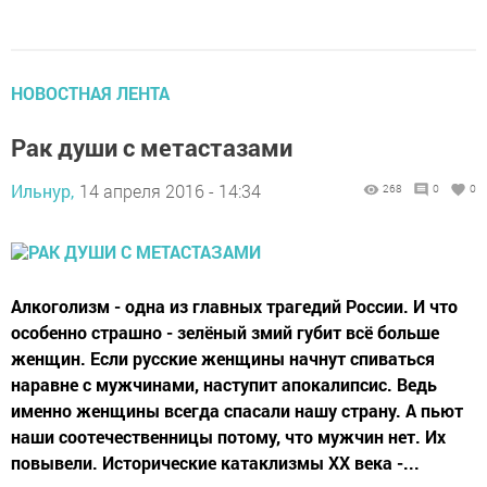
НОВОСТНАЯ ЛЕНТА
Рак души с метастазами
Ильнур,
14 апреля 2016 - 14:34
268
0
0
Алкоголизм - одна из глав­ных трагедий России. И что
особенно страшно - зелё­ный змий губит всё больше
женщин. Если рус­ские женщи­ны начнут спиваться
наравне с мужчинами, наступит апокалипсис. Ведь
имен­но женщины всегда спаса­ли нашу страну. А пьют
наши соотечественницы потому, что мужчин нет. Их
повывели. Исторические катаклизмы XX века -...