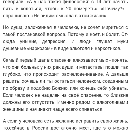
го­ворили: «А у нас такая фило­софия: с 14 лет начать
пить и колоться, чтобы к 20 помереть». «Почему?» -
спрашиваю. «Не видим смысла в этой жизни».
Но душа, заложенная в че­ловеке, не хочет мириться с
такой постановкой вопроса. Потому и ноет, и болит. От­
сюда уныние, депрессия. И люди глушат муки
душевные «наркозом» в виде алкоголя и наркотиков.
Самый первый шаг в спа­сении алкозависимых - по­нять,
что они больны: у них рак души, и метастазы пошли так
глубоко, что происходит расчеловечивание. А дальше
решить: хочешь ли ты остать­ся человеком, созданным
по образу и подобию Божию, или хочешь себя убивать.
Ес­ли человек не нацелен на своё спасение, то близкие
должны его отпустить. Именно рядом с алкоголиками
женщины и начинают чаще всего спи­ваться.
А если у человека есть же­лание исправить свою жизнь,
то.сейчас в России достаточно мест, где это можно