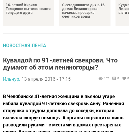
16-летний Кирилл
С сегодняшнего дня в 16
Куда по
Толщиков пытался спасти
домах Лениногорска
Лениног
тонущего друга
началась проверка
в эти 
счётчиков воды
НОВОСТНАЯ ЛЕНТА
Кувалдой по 91-летней свекрови. Что
думают об этом лениногорцы?
Ильнур,
13 апреля 2016 - 17:15
452
0
0
В Челябинске 41-летняя женщина в пьяном угаре
избила кувалдой 91-летнюю свекровь Анну. Раненная
старушка с трудом доползла до соседки, которая
вызвала скорую помощь. А органы соцзащиты лишь
разводили руками - с местами в домах престарелых
плохо. Ветеран труда, труженица тыла оказалась