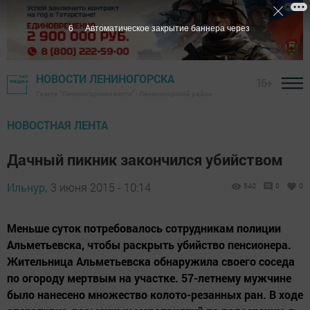
5
Автоматическое закрытие баннера через
НОВОСТИ ЛЕНИНОГОРСКА
16+
Газета "Лениногорские вести" - Лениногорский район
НОВОСТНАЯ ЛЕНТА
Дачный пикник закончился убийством
Ильнур,
3 июня 2015 - 10:14
540
0
0
Меньше суток потребовалось сотрудникам полиции
Альметьевска, чтобы раскрыть убийство пенсионера.
Жительница Альметьевска обнаружила своего соседа
по огороду мертвым на участке. 57-летнему мужчине
было нанесено множество колото-резанных ран. В ходе