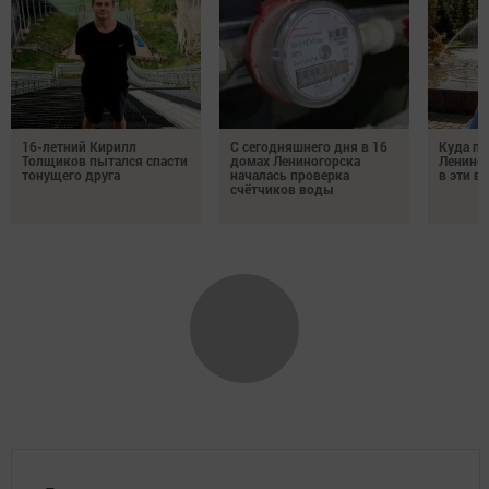
16-летний Кирилл
С сегодняшнего дня в 16
Куда по
Толщиков пытался спасти
домах Лениногорска
Лениног
тонущего друга
началась проверка
в эти 
счётчиков воды