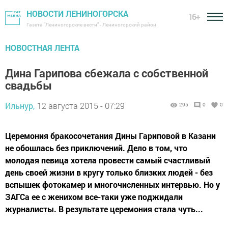
НОВОСТИ ЛЕНИНОГОРСКА
16+
Газета "Лениногорские вести" - Лениногорский район
НОВОСТНАЯ ЛЕНТА
Дина Гарипова сбежала с собственной
свадьбы
Ильнур,
12 августа 2015 - 07:29
295
0
0
Церемония бракосочетания Дины Гариповой в Казани
не обошлась без приключений. Дело в том, что
молодая певица хотела провести самый счастливый
день своей жизни в кругу только близких людей - без
вспышек фотокамер и многочисленных интервью. Но у
ЗАГСа ее с женихом все-таки уже поджидали
журналисты. В результате церемония стала чуть...