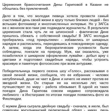
Церемония бракосочетания Дины Гариповой в Казани не
обошлась без приключений.
Дело в том, что молодая певица хотела провести самый
счастливый день своей жизни в кругу только близких людей - без
вспышек фотокамер и многочисленных интервью. Но у ЗАГСа
ее с женихом все-таки уже поджидали журналисты. В результате
церемония стала чуть ли не шпионской - фактически Дине
пришлось сбежать с собственной свадьбы! В ЗАГС молодые
пробирались «под прикрытием» - избавились от шикарных
нарядов и расписались, переодевшись в повседневную одежду.
А затем, когда эти бюрократические условности были
соблюдены, поехали на природу. Муж, как оказалось, уже
позаботился о шикарном оформлении лужайки - добыл арку с
цветами и подготовил свадебные наряды, чтобы устроить
красивую и памятную фотосессию при всем антураже.
Победительница первого сезона шоу «Голос», рассказывая о
своей личной жизни, сообщила, что ее избранник - человек
непубличный, души не чает в Дине и ничего не имеет против ее
звездной жизни. Он старше ее на несколько лет, часто
путешествует по миру - работа обязывает. В одной из таких
поездок Дина Гарипова совсем недавно сопровождала
любимого - в Инстаграме по итогам поездки появились фото из
Финляндии.
С мужем Дина сыграла двойную свадьбу - сначала, в июле, был
совершен мусульманский религиозный обряд - никах, лишь