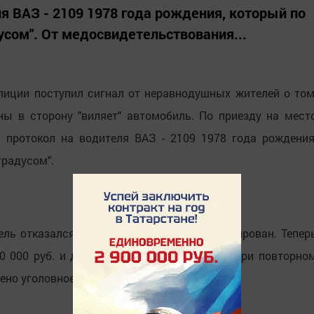
я ВАЗ - 2109 1978 года рождения, который по
усом". От медосвидетельствования...
лиции поступил сигнал от неравнодушных жителей о том
ны в сторону "виляет" автомобиль. По приезду на мест
протокол на водителя ВАЗ - 2109 1978 года рождения
градусом".
ль отказался, а его автомобиль был эвакуирован. Тепер
0 000 руб. и долгая разлука с правами. А при повторно
ено уголовное дело.