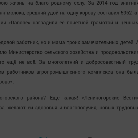
ою жизнь на благо родному селу. За 2014 год знатна
нн молока, средний удой на одну корову составил 5962 кг
нии «Danone» наградили её почётной грамотой и ценны
довой работник, но и мама троих замечательных детей. 
ило Министерство сельского хозяйства и продовольстви
это ещё не всё. За многолетний и добросовестный тру
в работников агропромышленного комплекса она был
рово».
горского района? Еще какая! «Лениногорские Вести
а, желают ей здоровья и благополучия, новых трудовы