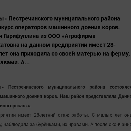
ы» Пестречинского муниципального района
нкурс операторов машинного доения коров.
я Гарифуллина из ООО «Агрофирма
атовна на данном предприятии имеет 28-
лет она приходила со своей матерью на ферму,
авами. А...
 Пестречинского муниципального района состоялс
 машинного доения коров. Наш район представляла Дани
иногорская»».
риятии имеет 28-летний стаж работы. С малых лет он
, наблюдала за бурёнками, их нравами. А после окончани