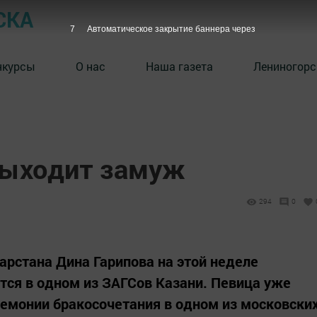
СКА
6
Автоматическое закрытие баннера через
нкурсы
О нас
Наша газета
Лениногорс
выходит замуж
294
0
арстана Дина Гарипова на этой неделе
ся в одном из ЗАГСов Казани. Певица уже
ремонии бракосочетания в одном из московски