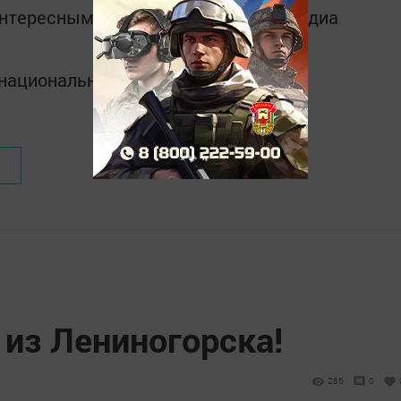
интересным в
Telegram-канале
Татмедиа
в национальном мессенджере MАХ:
 из Лениногорска!
285
0