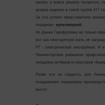
школы и вовсе решила посвятить св
доярка надоила в своей группе 417 то
За эти успехи представители компа
подарком -
мультиваркой.
Но Дания Гарифуллина не только пере
вот как многодетную мать её наград
РТ - электрической мясорубкой. И 
Лениногорским райкомом профсоюзо
поощрена путёвкой в санаторий «Баки
Разве это не гордость для Ленино
поздравляют передовика производств
высот.