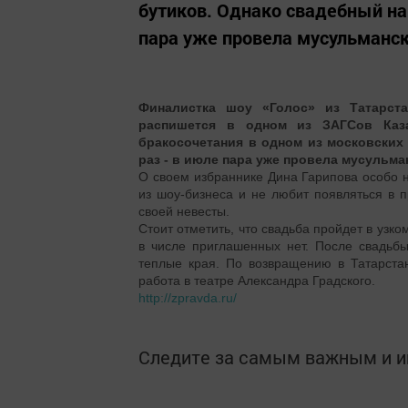
бутиков. Однако свадебный нар
пара уже провела мусульманск
Финалистка шоу «Голос» из Татарст
распишется в одном из ЗАГСов Каз
бракосочетания в одном из московских
раз - в июле пара уже провела мусульма
О своем избраннике Дина Гарипова особо н
из шоу-бизнеса и не любит появляться в п
своей невесты.
Стоит отметить, что свадьба пройдет в узко
в числе приглашенных нет. После свадьбы
теплые края. По возвращению в Татарста
работа в театре Александра Градского.
http://zpravda.ru/
Следите за самым важным и 