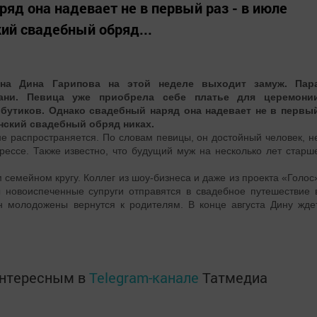
яд она надевает не в первый раз - в июле
ий свадебный обряд...
ана Дина Гарипова на этой неделе выходит замуж. Пар
ани. Певица уже приобрела себе платье для церемони
 бутиков. Однако свадебный наряд она надевает не в первы
нский свадебный обряд никах.
е распространяется. По словам певицы, он достойный человек, н
рессе. Также известно, что будущий муж на несколько лет старш
м семейном кругу. Коллег из шоу-бизнеса и даже из проекта «Голос
 новоиспеченные супруги отправятся в свадебное путешествие 
н молодожены вернутся к родителям. В конце августа Дину жде
интересным в
Telegram-канале
Татмедиа