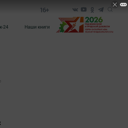
16+
к-24
Наши книги
0
х