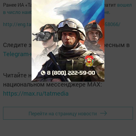
Ранее ИА «Татар-информ» сообщало, что гепатит
вошел
в число наиболее опасных инфекций в стране
.
http://eng.tatar-inform.ru/news/2019/07/28/658066/
Следите за самым важным и интересным в
Telegram-канале
Татмедиа
Читайте новости Татарстана в
национальном мессенджере MАХ:
https://max.ru/tatmedia
Перейти на страницу новости