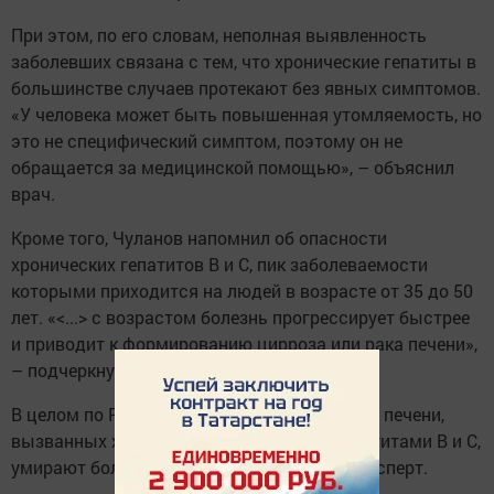
При этом, по его словам, неполная выявленность
заболевших связана с тем, что хронические гепатиты в
большинстве случаев протекают без явных симптомов.
«У человека может быть повышенная утомляемость, но
это не специфический симптом, поэтому он не
обращается за медицинской помощью», – объяснил
врач.
Кроме того, Чуланов напомнил об опасности
хронических гепатитов B и C, пик заболеваемости
которыми приходится на людей в возрасте от 35 до 50
лет. «<...> с возрастом болезнь прогрессирует быстрее
и приводит к формированию цирроза или рака печени»,
– подчеркнул он.
В целом по России за год от рака и цирроза печени,
вызванных хроническими вирусными гепатитами B и С,
умирают более 27 тыс. человек, добавил эксперт.