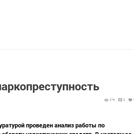
наркопреступность
276
0
уратурой проведен анализ работы по