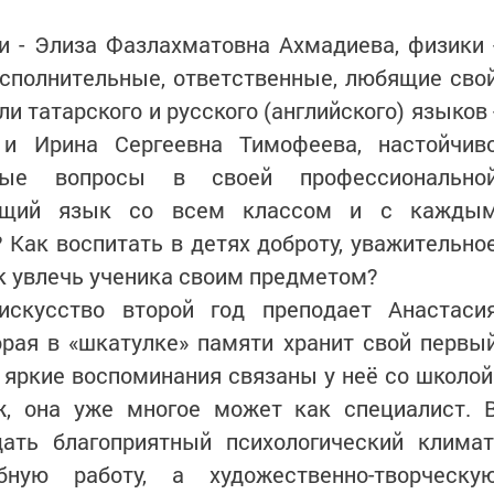
и - Элиза Фазлахматовна Ахмадиева, физики 
исполнительные, ответственные, любящие сво
и татарского и русского (английского) языков 
и Ирина Сергеевна Тимофеева, настойчив
ые вопросы в своей профессионально
общий язык со всем классом и с кажды
 Как воспитать в детях доброту, уважительно
 увлечь ученика своим предметом?
искусство второй год преподает Анастаси
орая в «шкатулке» памяти хранит свой первы
е яркие воспоминания связаны у неё со школой
, она уже многое может как специалист. 
ать благоприятный психологический климат
бную работу, а художественно-творческу