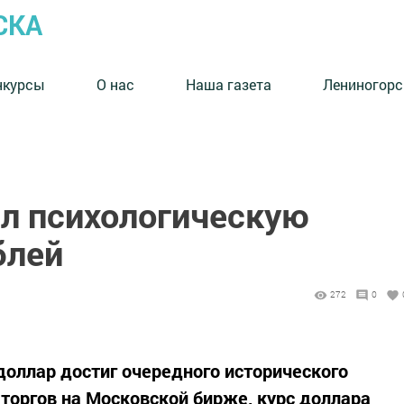
СКА
нкурсы
О нас
Наша газета
Лениногорс
л психологическую
блей
272
0
доллар достиг очередного исторического
торгов на Московской бирже, курс доллара