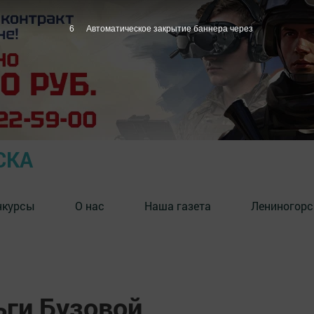
5
Автоматическое закрытие баннера через
СКА
нкурсы
О нас
Наша газета
Лениногорс
ьги Бузовой