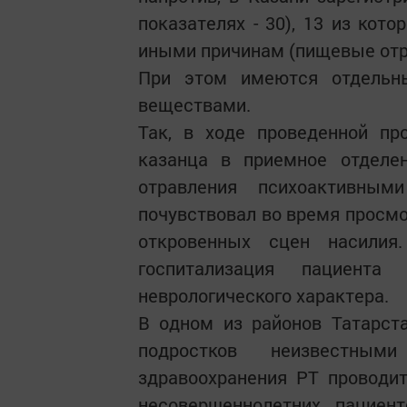
показателях - 30), 13 из кот
иными причинам (пищевые отра
При этом имеются отдельн
веществами.
Так, в ходе проведенной пр
казанца в приемное отдел
отравления психоактивным
почувствовал во время просм
откровенных сцен насилия
госпитализация пациент
неврологического характера.
В одном из районов Татарст
подростков неизвестным
здравоохранения РТ проводит
несовершеннолетних пациен