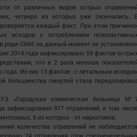
сти от различных видов острых отравлени
ек, четверо из которых уже скончались. 
роверяется каждый факт. При этом причинно
ных исходов с потреблением психоактивны
 в ряде СМИ, на данный момент не установлено
одие 2014 года зафиксировано 59 фактов остры
редствами, что в 2 раза меньше показателе
 года. Из них 13 фактов - с летальным исходо
ной большинства смертей стала передозировк
ГАУЗ «Городская клиническая больница №
да зафиксировано 977 отравлений, в том числ
ентозных, 8 из которых - от наркотиков.
ения количества отравлений не наблюдается
рировано 24 отравления (при средненедельны