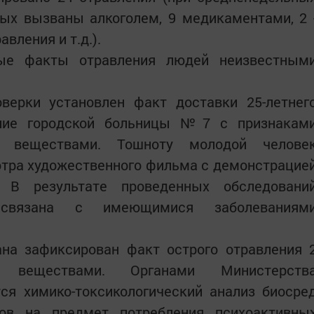
орых вызваны алкоголем, 9 медикаментами, 2 
вления и т.д.).
ые факты отравления людей неизвестным
оверки установлен факт доставки 25-летнег
ение городской больницы №7 с признакам
и веществами. Тошноту молодой челове
отра художественного фильма с демонстрацие
. В результате проведенных обследовани
а связана с имеющимися заболеваниям
ана зафиксирован факт острого отравления 
и веществами. Органами Министерств
ся химико-токсикологический анализ биосре
тов на предмет потребления психоактивны