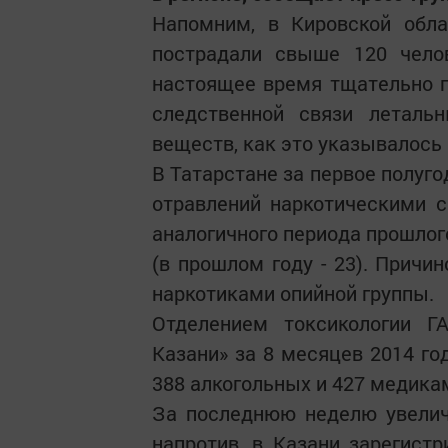
Напомним, в Кировской обла
пострадали свыше 120 челов
настоящее время тщательно п
следственной связи леталь
веществ, как это указывалось
В Татарстане за первое полуг
отравлений наркотическими с
аналогичного периода прошлого
(в прошлом году - 23). Причи
наркотиками опийной группы.
Отделением токсикологии 
Казани» за 8 месяцев 2014 го
388 алкогольных и 427 медикам
За последнюю неделю увелич
напротив, в Казани зарегист