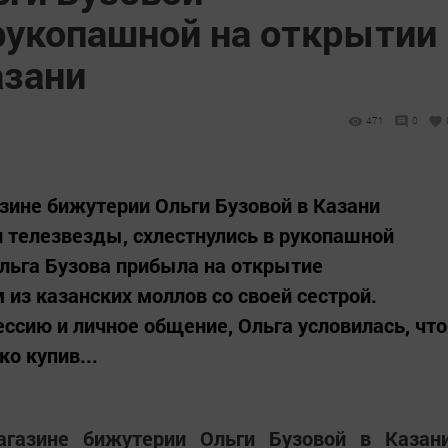
 рукопашной на открытии
азани
471
0
ине бижутерии Ольги Бузовой в Казани
 телезвезды, схлестнулись в рукопашной
Ольга Бузова прибыла на открытие
 из казанских моллов со своей сестрой.
сию и личное общение, Ольга условилась, что
о купив...
газине бижутерии Ольги Бузовой в Казан