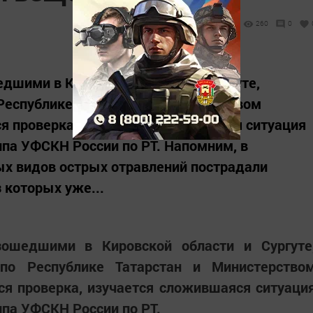
260
0
едшими в Кировской области и Сургуте,
Республике Татарстан и Министерством
я проверка, изучается сложившаяся ситуация
ппа УФСКН России по РТ. Напомним, в
ых видов острых отравлений пострадали
 которых уже...
зошедшими в Кировской области и Сургуте
по Республике Татарстан и Министерство
ся проверка, изучается сложившаяся ситуаци
ппа УФСКН России по РТ.