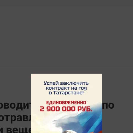
оводится проверка по
отравлений
и веществами