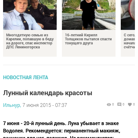
Многодетную семью из
16-летний Кирилл
С сегод
Карелии, попавшую в беду
Толщиков пытался спасти
домах 
на дороге, спас инспектор
тонущего друга
началас
ДПС Лениногорска
счётчи
НОВОСТНАЯ ЛЕНТА
Лунный календарь красоты
Ильнур,
7 июня 2015 - 07:37
0
0
0
7 июня - 20-й лунный день. Луна убывает в знаке
Водолея. Рекомендуется: перманентный макияж,
ванночки для ног, педикюр. Не рекомендуется: