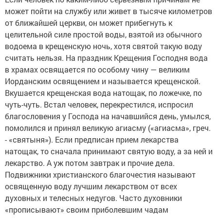
может пойти на службу или живет в тысяче километров
от ближайшей церкви, он может прибегнуть к
целительной силе простой воды, взятой из обычного
водоема в крещенскую ночь, хотя святой такую воду
считать нельзя. На праздник Крещения Господня вода
в храмах освящается по особому чину — великим
Иорданским освящением и называется крещенской.
Вкушается крещенская вода натощак, по ложечке, по
чуть-чуть. Встал человек, перекрестился, испросил
благословения у Господа на начавшийся день, умылся,
помолился и принял великую агиасму («агиасма», греч.
- «святыня»). Если предписан прием лекарства
натощак, то сначала принимают святую воду, а за ней и
лекарство. А уж потом завтрак и прочие дела.
Подвижники христианского благочестия называют
освященную воду лучшим лекарством от всех
духовных и телесных недугов. Часто духовники
«прописывают» своим приболевшим чадам