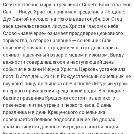
Себя явственно миру в трех лицах Своего Божества: Бог
Сын — Иисус Христос принимал крещение в Иордане,
Дух Святой нисошел на Него в виде голубя, Бог Отец
засвидетельствовал Иисуса Христа гласом с неба.
Слово «навечерие» означает преддверие церковного
торжества, а второе название — сочельник (или
сочевник) связано с традицией в этот день варить
сочиво - пшеничный взвар с медом и изюмом. Ввиду
важности совершившегося в наступающий день
события в жизни Иисуса Христа, Церковь установила
пост. В этот день, как и в Рождественский сочельник, не
вкушают пищу до выноса свечи после Литургии утром
и первого причащения крещенской воды. Всенощное
бдение праздника Крещения состоит из великого
повечерия, литии, утрени и первого часа. В день
праздника и в день Крещенского сочельника
совершается Великое водоосвящение. Во дворах
храмов тянутся длинные очереди за святой водой.
Если человек по каким-либо серьезным причинам не