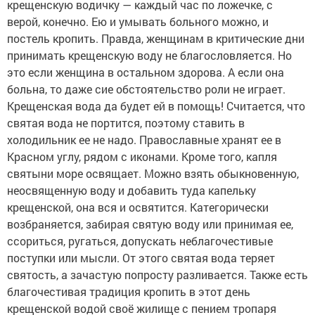
крещенскую водичку — каждый час по ложечке, с
верой, конечно. Ею и умывать больного можно, и
постель кропить. Правда, женщинам в критические дни
принимать крещенскую воду не благословляется. Но
это если женщина в остальном здорова. А если она
больна, то даже сие обстоятельство роли не играет.
Крещенская вода да будет ей в помощь! Считается, что
святая вода не портится, поэтому ставить в
холодильник ее не надо. Православные хранят ее в
Красном углу, рядом с иконами. Кроме того, капля
святыни море освящает. Можно взять обыкновенную,
неосвященную воду и добавить туда капельку
крещенской, она вся и освятится. Категорически
возбраняется, забирая святую воду или принимая ее,
ссориться, ругаться, допускать неблагочестивые
поступки или мысли. От этого святая вода теряет
святость, а зачастую попросту разливается. Также есть
благочестивая традиция кропить в этот день
крещенской водой своё жилище с пением тропаря