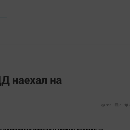
Д наехал на
333
0
 получении взятки и насильственных