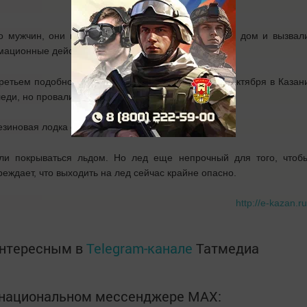
о мужчин, они перенесли его в ближайший жилой дом и вызвал
ационные действия, спасти мужчину не удалось.
ретьем подобном случае за последнее время. 26 октября в Казан
еди, но провалился под лед и утонул.
езиновая лодка с рыбаками.
али покрываться льдом. Но лед еще непрочный для того, чтоб
еждает, что выходить на лед сейчас крайне опасно.
http://e-kazan.ru
интересным в
Telegram-канале
Татмедиа
в национальном мессенджере MАХ: