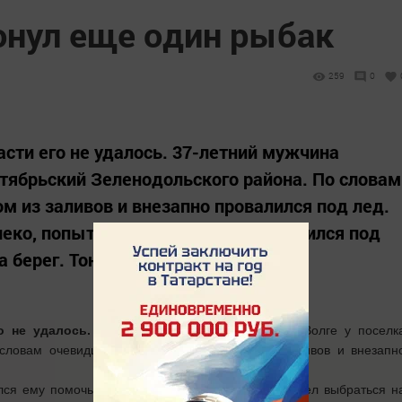
онул еще один рыбак
259
0
асти его не удалось. 37-летний мужчина
ктябрьский Зеленодольского района. По словам
м из заливов и внезапно провалился под лед.
еко, попытался ему помочь, провалился под
а берег. Тонущего рыбака...
го не удалось.
37-летний мужчина рыбачил на Волге у поселк
 словам очевидцев, он рыбачил на одном из заливов и внезапн
лся ему помочь, провалился под лед сам, но сумел выбраться н