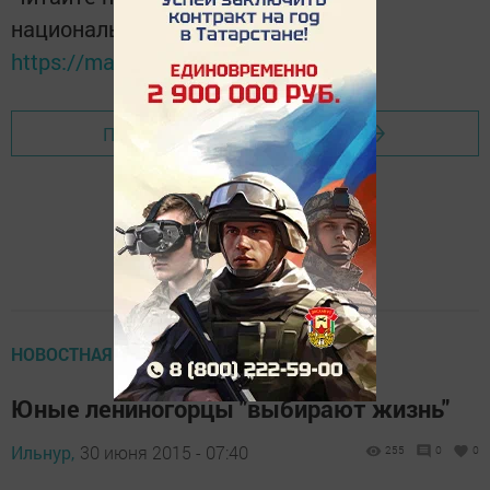
национальном мессенджере MАХ:
https://max.ru/tatmedia
Перейти на страницу новости
НОВОСТНАЯ ЛЕНТА
Юные лениногорцы "выбирают жизнь"
Ильнур,
30 июня 2015 - 07:40
255
0
0