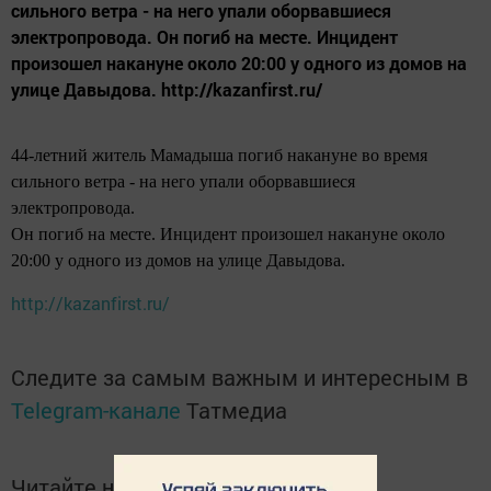
сильного ветра - на него упали оборвавшиеся
электропровода. Он погиб на месте. Инцидент
произошел накануне около 20:00 у одного из домов на
улице Давыдова. http://kazanfirst.ru/
44-летний житель Мамадыша погиб накануне во время
сильного ветра
- на него упали оборвавшиеся
электропровода.
Он погиб на месте. Инцидент произошел накануне около
20:00 у одного из домов на улице Давыдова.
http://kazanfirst.ru/
Следите за самым важным и интересным в
Telegram-канале
Татмедиа
Читайте новости Татарстана в