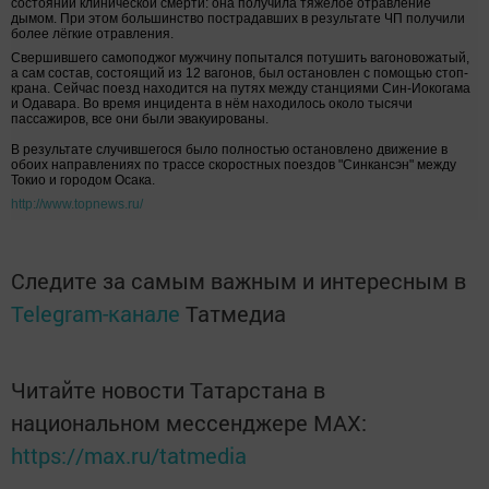
состоянии клинической смерти: она получила тяжёлое отравление
дымом. При этом большинство пострадавших в результате ЧП получили
более лёгкие отравления.
Свершившего самоподжог мужчину попытался потушить вагоновожатый,
а сам состав, состоящий из 12 вагонов, был остановлен с помощью стоп-
крана. Сейчас поезд находится на путях между станциями Син-Иокогама
и Одавара. Во время инцидента в нём находилось около тысячи
пассажиров, все они были эвакуированы.
В результате случившегося было полностью остановлено движение в
обоих направлениях по трассе скоростных поездов "Синкансэн" между
Токио и городом Осака.
http://www.topnews.ru/
Следите за самым важным и интересным в
Telegram-канале
Татмедиа
Читайте новости Татарстана в
национальном мессенджере MАХ:
https://max.ru/tatmedia