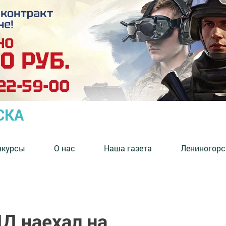
СКА
нкурсы
О нас
Наша газета
Лениногорс
Д наехал на