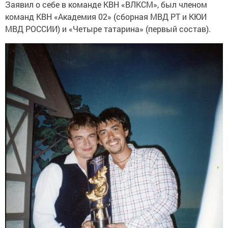
Заявил о себе в команде КВН «ВЛКСМ», был членом
команд КВН «Академия 02» (сборная МВД РТ и КЮИ
МВД РОССИИ) и «Четыре татарина» (первый состав).