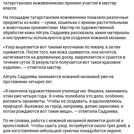
татарстанских кожевенникови приняли участие в мастер-
классе.
На площадке татарстанские кожевенники показали различные
предметы из кожи — сумки, кошельки с яркими растительными
и животными орнаментами. Мастер по художественной
обработке кожи Айгуль Садриева рассказала, какие материалы
и инструменты используются для создания кожаной мозаики.
«Узор вырезается вот такими кусочками по лекалу, а затем
сшивается. После того, как кожа сшивается, она мочится,
натягивается на деревянную доску, закрепляется и сушится в
течение суток. В результате получается вот такое красивое
изделие», — отметила мастер.
Айгуль Садриева занимается кожаной мозаикой уже на
протяжении четырех лет.
«Я окончила художественное училище им. Фешина, занимаюсь
этим уже четыре года. Я очень полюбила это дело, особенно
рисовать орнаменты. Чтобы их создавать, я вдохновляюсь
природой. Выезжаю за город, например, делаю зарисовки, и
потом рождаются вот такие вещи», — отметила Садриева.
По ее словам, работа с кожаной мозаикой является долгой и
кропотливой. Чтобы сшить узор, потребуется около трех дней, а
для изготовления небольшой сумочки понадобится неделя.