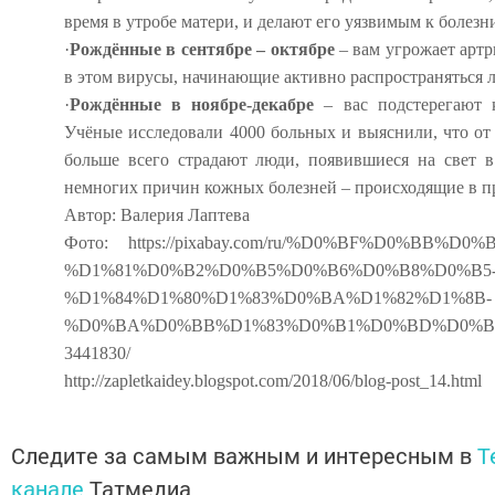
время в утробе матери, и делают его уязвимым к болезн
·
Рождённые в сентябре – октябре
– вам угрожает арт
в этом вирусы, начинающие активно распространяться л
·
Рождённые в ноябре-декабре
– вас подстерегают к
Учёные исследовали 4000 больных и выяснили, что от
больше всего страдают люди, появившиеся на свет в
немногих причин кожных болезней – происходящие в п
Автор: Валерия Лаптева
Фото: https://pixabay.com/ru/%D0%BF%D0%BB%D
%D1%81%D0%B2%D0%B5%D0%B6%D0%B8%D0%B5
%D1%84%D1%80%D1%83%D0%BA%D1%82%D1%8B-
%D0%BA%D0%BB%D1%83%D0%B1%D0%BD%D0%B
3441830/
http://zapletkaidey.blogspot.com/2018/06/blog-post_14.html
Следите за самым важным и интересным в
T
канале
Татмедиа