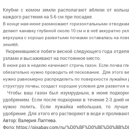
Клубни с комом земли располагают вблизи от колышк
каждого растения на 5-6 см при посадке.
В конце мая-июне размножают горизонтальными отводкам
делают канавку глубиной около 10 см и в неё аккуратно ук
верхушка с хорошо развитыми почками оставалась на пове
землёй.
Укоренившиеся побеги весной следующего года отделяю
узлами и высаживают на постоянное место.
В июне раз в неделю начинают стричь газон. Если почва гл
обязательно нужно проводить её пескование. Для этого в
нужно равномерно распределить по поверхности лужайки р
структуру почвы, создаст хорошие условия для развития 
Чтобы ваш газон был изумрудным, в июне подкорм
удобрением. Если после подкормки в течение 2-3 дней н
нужно полить. Если лужайка небольшая, то лучше
удобрение. Для этого его растворяют в воде и проливают
Автор: Валерия Лаптева.
Фото: https://pixabay.com/ru/%D0%BF%D0%BE%D0%BB%D