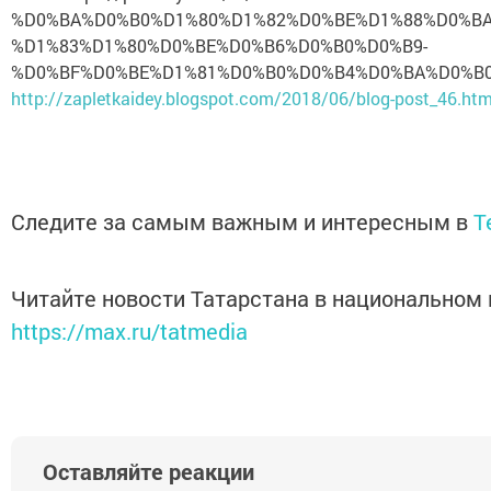
%D0%BA%D0%B0%D1%80%D1%82%D0%BE%D1%88%D0%BA
%D1%83%D1%80%D0%BE%D0%B6%D0%B0%D0%B9-
%D0%BF%D0%BE%D1%81%D0%B0%D0%B4%D0%BA%D0%B0-
http://zapletkaidey.blogspot.com/2018/06/blog-post_46.htm
КАТЕГОРИИ:
Следите за самым важным и интересным в
T
Читайте новости Татарстана в национальном
https://max.ru/tatmedia
Оставляйте реакции