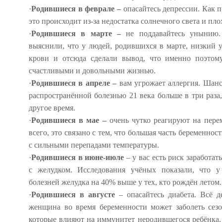
·
Родившиеся в феврале –
опасайтесь депрессии. Как 
это происходит из-за недостатка солнечного света и пл
·
Родившиеся в марте –
не поддавайтесь унынию
выяснили, что у людей, родившихся в марте, низкий 
крови и отсюда сделали вывод, что именно поэтом
счастливыми и довольными жизнью.
·
Родившиеся в апреле –
вам угрожает аллергия. Шанс
распространённой болезнью 21 века больше в три раза
другое время.
·
Родившиеся в мае –
очень чутко реагируют на пере
всего, это связано с тем, что большая часть беременнос
с сильными перепадами температуры.
·
Родившиеся в июне-июле
– у вас есть риск заработа
с желудком. Исследования учёных показали, что у
болезней желудка на 40% выше у тех, кто рождён летом.
·
Родившиеся в августе
– опасайтесь диабета. Всё д
женщина во время беременности может заболеть се
которые влияют на иммунитет неродившегося ребёнка,