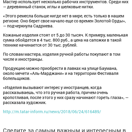
Мастер использует несколько рабочих инструментов. Среди них
— деревянный станок, иглы и шелковые нитки.
«Этого ремесла больше нигде нет в мире, есть только в нашем
регионе. Оно берет свое начало еще со времен Золотой Орды»,
— подчеркнула Садриева.
Кожаные изделия стоят от 5 до 30 тысяч. К примеру, маленькая
сумка обойдется в 4 тыс. 800 руб., а цена на сапожки в такой
технике начинается от 30 тыс. рублей.
По словам мастера, изделия ручной работы покупают в том
числе и иностранцы.
Продукцию можно приобрести в лавках на улице Баумана,
около мечети «Аль-Марджани» и на территории Фестиваля
болельщиков.
«Изделия вызывают интерес у иностранцев, когда
рассказываешь, что это ручная работа, причем очень
кропотливая, после этого у них сразу начинают гореть глаза», —
рассказала художник.
http://m.tatar-inform.ru/news/2018/06/24/616489/
Следите за самым важным и интересным в