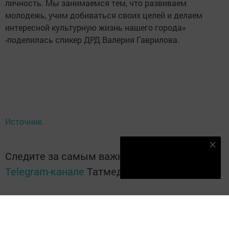
личность. Мы занимаемся тем, что развиваем
молодежь, учим добиваться своих целей и делаем
интересной культурную жизнь нашего города»
-поделилась спикер ДРД Валерия Гаврилова.
Источник
Наш YOUTUBE-КАНАЛ!
Следите за самым важным и интересным в
Подписаться
Telegram-канале
Татмедиа
Читайте новости Татарстана в
национальном мессенджере MАХ: