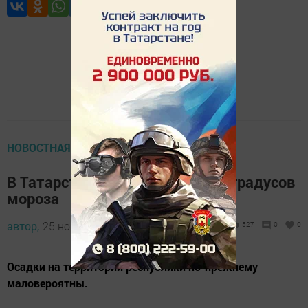
НОВОСТНАЯ ЛЕНТА
В Татарстане ожидается до 19 градусов
мороза
автор,
25 ноября 2019 - 08:57
527
0
0
Осадки на территории республики по-прежнему
маловероятны.