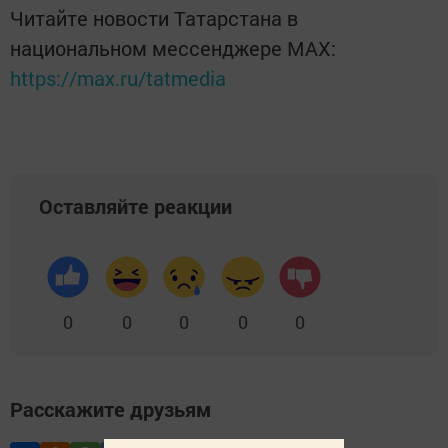
Читайте новости Татарстана в
национальном мессенджере MАХ:
https://max.ru/tatmedia
Оставляйте реакции
0
0
0
0
0
Расскажите друзьям