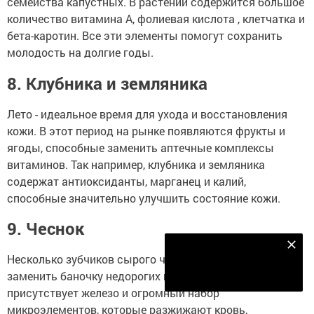
семейства капустных. В растении содержится большое
количество витамина А, фолиевая кислота , клетчатка и
бета-каротин. Все эти элементы помогут сохранить
молодость на долгие годы.
8. Клубника и земляника
Лето - идеальное время для ухода и восстановления
кожи. В этот период на рынке появляются фрукты и
ягоды, способные заменить аптечные комплексы
витаминов. Так например, клубника и земляника
содержат антиоксиданты, марганец и калий,
способные значительно улучшить состояние кожи.
9. Чеснок
Наш YOUTUBE-КАНАЛ!
Несколько зубчиков сырого чеснока способны
Подписаться
заменить баночку недорогих витаминок. В его составе
присутствует железо и огромный набор
микроэлементов, которые разжижают кровь,