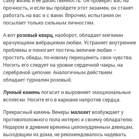
саму жизнь и ее двойственность. Он проверит вас на
прочность, и если вы пройдете этот экзамен, он станет
работать на вас и с вами. Впрочем, испытания он
посылает только сильным личностям.
А вот
розовый кварц
, наоборот, обладает мягкими
врачующими вибрациями любви. Устраняет внутренние
проблемы и помогает постичь величие любви –
простить обиды, по-новому переоценить свои чувства.
Носить его следует на уровне сердечной чакры, на
серебряной цепочке. Аналогичным действием
обладает турмалин розовый.
Лунный камень
погасит и выровняет эмоциональные
всплески. Носите его в кармане напротив сердца.
Прекрасный камень Венеры
малахит
возбуждает у
противоположного пола интерес к своему обладателю.
Недаром в древние времена целомудренным девицам,
выходящим из дома, не рекомендовалось надевать