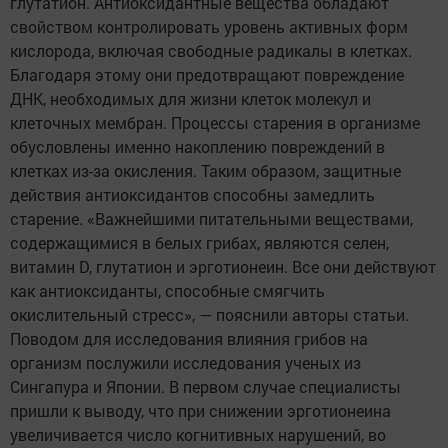
глутатион. Антиоксидантные вещества обладают
свойством контролировать уровень активных форм
кислорода, включая свободные радикалы в клетках.
Благодаря этому они предотвращают повреждение
ДНК, необходимых для жизни клеток молекул и
клеточных мембран. Процессы старения в организме
обусловлены именно накоплению повреждений в
клетках из-за окисления. Таким образом, защитные
действия антиоксидантов способны замедлить
старение. «Важнейшими питательными веществами,
содержащимися в белых грибах, являются селен,
витамин D, глутатион и эрготионеин. Все они действуют
как антиоксиданты, способные смягчить
окислительный стресс», — пояснили авторы статьи.
Поводом для исследования влияния грибов на
организм послужили исследования ученых из
Сингапура и Японии. В первом случае специалисты
пришли к выводу, что при снижении эрготионеина
увеличивается число когнитивных нарушений, во