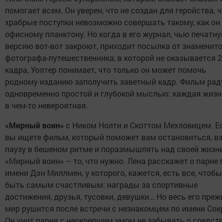
помогает всем. Он уверен, что не создан для геройства, 
храбрые поступки невозможно совершать такому, как он
офисному планктону. Но когда в его журнал, чью печатн
версию вот-вот закроют, приходит посылка от знаменит
фотографа-путешественника, в которой не оказывается 
кадра, Уолтер понимает, что только он может помочь
родному изданию заполучить заветный кадр. Фильм рад
одновременно простой и глубокой мыслью: каждая жизн
в чем-то невероятная.
«Мирный воин»
с Ником Нолти и Скоттом Мехловицем. Е
вы ищете фильм, который поможет вам остановиться, в
паузу в бешеном ритме и поразмышлять над своей жизн
«Мирный воин» – то, что нужно. Лена расскажет о парне 
имени Дэн Миллмен, у которого, кажется, есть все, чтобы
быть самым счастливым: награды за спортивные
достижения, друзья, тусовки, девушки… Но весь его преж
мир рушится после встречи с незнакомцем по имени Сок
Он учит парня с неокрепшим умом не забывать о средств