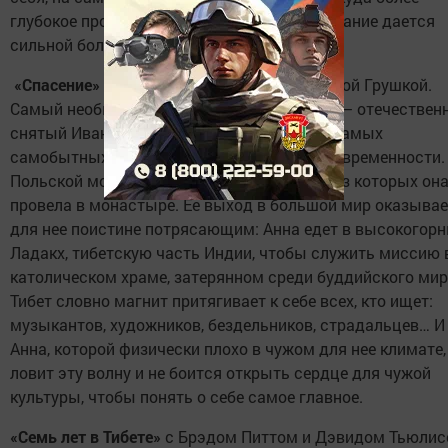
глубокое произведение о том, что самопознание дается
сильной болью – и не только душевной.
«Спасение»
с Полиной Гришиной и Каролиной Грушкой.
Самый необычный фильм нашей подборки – отечествен
снятый Иваном Вырыпаевым – одним из самых
самобытных режиссеров и драматургов современности.
Польской монахине Анне 25 лет, половину из которых он
провела в монастыре. Ее выход в большой мир оказыва
для нее поистине потрясающим: Анна едет в высокогор
Ладакх, тибетскую часть Индии, чтобы служить миссию 
католическом храме, затерянном среди буддийского мир
Тибет словно магнит притягивает к себе всех, кто ищет:
музыкантов, художников, бездельников, страдальцев… И
Анна, которой физически плохо в чужом для нее климате,
ловит эту волну и не боится открыть сердце для чужой
культуры, чтобы понять о себе самое главное.
«Семь лет в Тибете»
с Брэдом Питтом и Дэвидом Тьюлис