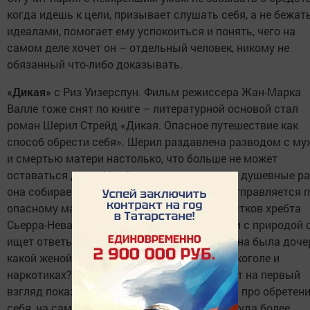
когда идешь к цели, призывает слушать себя, а не бежат
идеалами, помогает ему успокоиться и понять, чего на
самом деле хочет он – отдельный человек, никому не
обязанный что-либо доказывать.
«Дикая»
с Риз Уизерспун. Фильм режиссера Жан-Марка
Валле тоже снят по книге – литературной основой стал
роман Шерил Стрейд «Дикая. Опасное путешествие как
способ обрести себя». Шерил раздавлена разводом с м
и смертью матери настолько, что больше не может
оставаться дома. Чтобы залатать тяжелые душевные ра
она собирает такой же тяжелый рюкзак и отправляется 
опасному маршруту наиболее высоких участков хребта
Сьерра-Невада и Каскадных гор. В единении с природой 
ищет ответы на вопросы прошлого: какой она была доче
какой женой? Почему искала утешения в алкоголе и
наркотиках? Фильм «Дикая», который может на первый
взгляд показаться схематичным роуд-муви про обретен
себя, на самом деле представляет из себя куда более