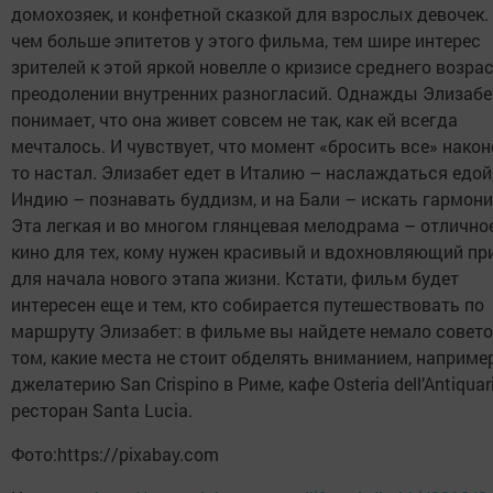
домохозяек, и конфетной сказкой для взрослых девочек.
чем больше эпитетов у этого фильма, тем шире интерес
зрителей к этой яркой новелле о кризисе среднего возрас
преодолении внутренних разногласий. Однажды Элизабе
понимает, что она живет совсем не так, как ей всегда
мечталось. И чувствует, что момент «бросить все» након
то настал. Элизабет едет в Италию – наслаждаться едой,
Индию – познавать буддизм, и на Бали – искать гармон
Эта легкая и во многом глянцевая мелодрама – отлично
кино для тех, кому нужен красивый и вдохновляющий пр
для начала нового этапа жизни. Кстати, фильм будет
интересен еще и тем, кто собирается путешествовать по
маршруту Элизабет: в фильме вы найдете немало совето
том, какие места не стоит обделять вниманием, например
джелатерию San Crispino в Риме, кафе Osteria dell’Antiquar
ресторан Santa Lucia.
Фото:https://pixabay.com