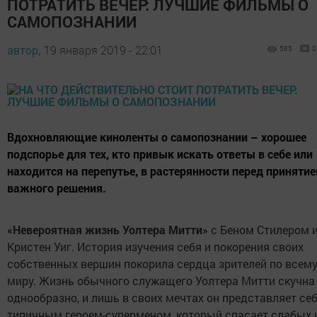
ПОТРАТИТЬ ВЕЧЕР: ЛУЧШИЕ ФИЛЬМЫ О
САМОПОЗНАНИИ
автор,
19 января 2019 - 22:01
585
0
Вдохновляющие киноленты о самопознании – хорошее
подспорье для тех, кто привык искать ответы в себе или
находится на перепутье, в растерянности перед приняти
важного решения.
«Невероятная жизнь Уолтера Mитти»
с Беном Стилером 
Кристен Уиг. История изучения себя и покорения своих
собственных вершин покорила сердца зрителей по всем
миру. Жизнь обычного служащего Уолтера Митти скучна
однообразно, и лишь в своих мечтах он представляет се
типичным героем-суперменом, который спасает слабых 