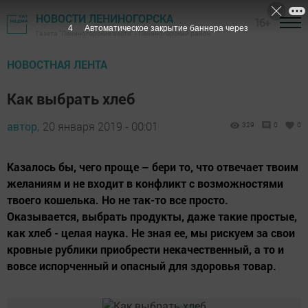
НОВОСТИ ЛЕНИНОГОРСКА
16+
3
Автоматическое закрытие баннера через
Газета "Лениногорские вести" - Лениногорский район
НОВОСТНАЯ ЛЕНТА
Как выбрать хлеб
автор,
20 января 2019 - 00:01
329
0
0
Казалось бы, чего проще – бери то, что отвечает твоим
желаниям и не входит в конфликт с возможностями
твоего кошелька. Но не так-то все просто.
Оказывается, выбрать продукты, даже такие простые,
как хлеб - целая наука. Не зная ее, мы рискуем за свои
кровные рублики приобрести некачественный, а то и
вовсе испорченный и опасный для здоровья товар.