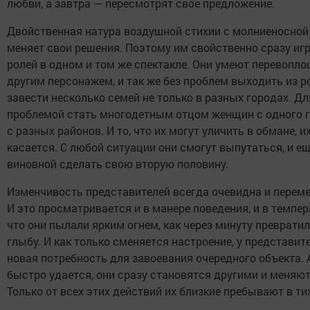
любви, а завтра — пересмотрят свое предложение.
Двойственная натура воздушной стихии с молниеносной
меняет свои решения. Поэтому им свойственно сразу иг
ролей в одном и том же спектакле. Они умеют перевопл
другим персонажем, и так же без проблем выходить из р
завести несколько семей не только в разных городах
.
Для
проблемой стать многодетным отцом женщин с одного г
с разных районов. И то, что их могут уличить в обмане, 
касается. С любой ситуации они смогут выпутаться, и е
виновной сделать свою вторую половину.
Изменчивость представителей всегда очевидна и перемен
И это просматривается и в манере поведения, и в темпер
что они пылали ярким огнем, как через минуту преврати
глыбу. И как только сменяется настроение, у представит
новая потребность для завоевания очередного объекта. 
быстро удается, они сразу становятся другими и меняют
Только от всех этих действий их близкие пребывают в ти