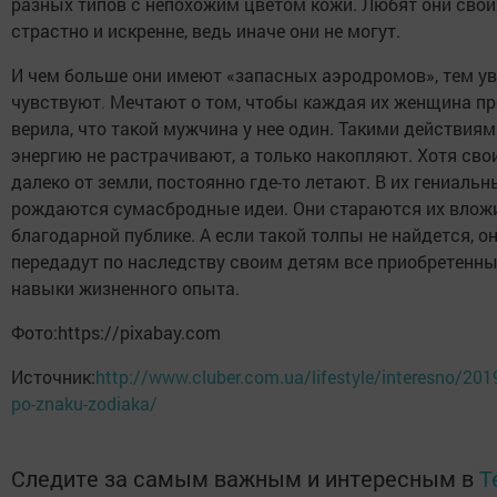
разных типов с непохожим цветом кожи. Любят они свои
страстно и искренне, ведь иначе они не могут.
И чем больше они имеют «запасных аэродромов», тем ув
чувствуют
.
Мечтают о том, чтобы каждая их женщина пр
верила, что такой мужчина у нее один. Такими действия
энергию не растрачивают, а только накопляют. Хотя св
далеко от земли, постоянно где-то летают. В их гениаль
рождаются сумасбродные идеи. Они стараются их влож
благодарной публике. А если такой толпы не найдется, о
передадут по наследству своим детям все приобретенны
навыки жизненного опыта.
Фото:https://pixabay.com
Источник:
http://www.cluber.com.ua/lifestyle/interesno/201
po-znaku-zodiaka/
Следите за самым важным и интересным в
T