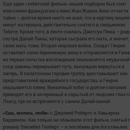
Еще один «тибетский фильм» нашей подборки был снят
классиком французского кино Жан-Жаком Анно отчасти
тайно – долгое время никто не знал, что в картину вошли
минут материала, действительно снятого в священном
Тибете. Кроме того, в ленте снялась Джетсун Пема – род
сестра Далай Ламы, которая сыграла его мать, а значит,
свою мать тоже. Вторая мировая война. Солдат Генрих
оставляет свою беременную жену и отправляется в Гима
но первая попытка восхождения оказывается неудачной
сход лавины перекрывает путь, вынуждая вернуться в
лагерь. В палаточном городке группу арестовывают как
представителей враждебного государства, и Генрих
оказывается плену. Внезапный побег и долгие скитания
приводят его в затерянный и скрытый от людских глаз г
Лхасу, где он встречается с самим Далай-ламой.
«Ешь, молись, люби»
с Джулией Робертс и Хавьером
Бардемом. Как только ни обзывали этот фильм, снятый 
роману Элизебет Гилберт – и пособием для богатеньких