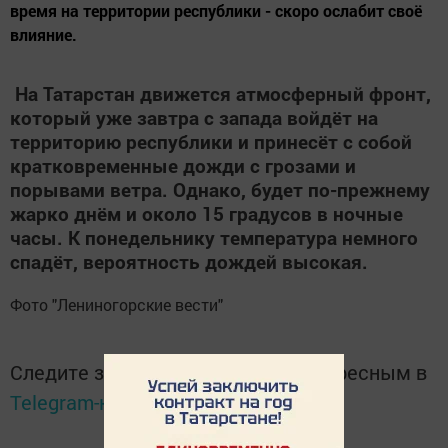
время на территории республики - скоро ослабит своё
влияние.
На Татарстан движется атмосферный фронт,
который уже завтра с запада войдёт на
территорию республики и принесёт с собой
кратковременные дожди с грозами и
порывами ветра. Однако, будет по-прежнему
жарко днём и около 15 градусов в ночные
часы. К понедельнику температура немного
спадёт, вероятность дождей высокая.
Фото "Лениногорские вести"
Следите за самым важным и интересным в
Telegram-канале
Татмедиа