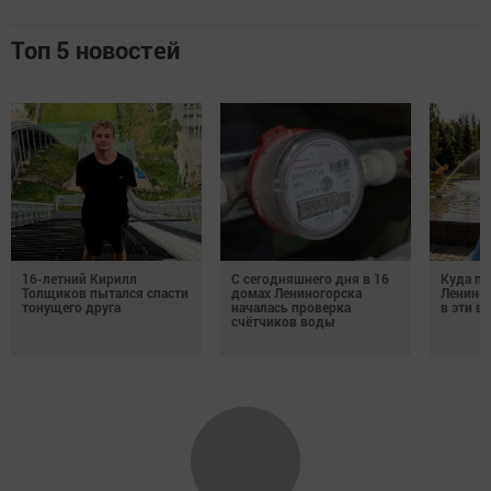
Топ 5 новостей
16-летний Кирилл
С сегодняшнего дня в 16
Куда по
Толщиков пытался спасти
домах Лениногорска
Лениног
тонущего друга
началась проверка
в эти 
счётчиков воды