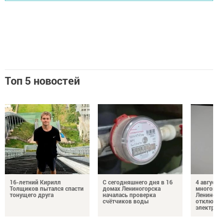
Топ 5 новостей
16-летний Кирилл
С сегодняшнего дня в 16
4 август
Толщиков пытался спасти
домах Лениногорска
многок
тонущего друга
началась проверка
Лениног
счётчиков воды
отключ
электро