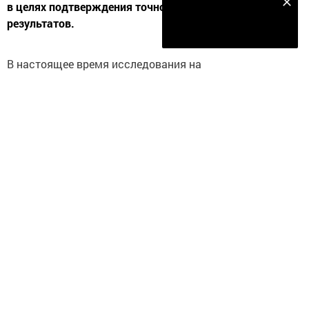
Наш YOUTUBE-КАНАЛ!
в целях подтверждения точности получаемых
результатов.
Подписаться
В настоящее время исследования на
производственных объектах предприятия выполняют
10 испытательных лабораторий нефти и
нефтепродуктов, оснащенных высокотехнологичным
оборудованием. Приборный парк испытательных
лабораторий непрерывно модернизируется и позволяет
осуществлять многоуровневый мониторинг качества
нефти и нефтепродуктов. Отбор проб осуществляется
при выполнении товарно-коммерческих операций и в
оперативных целях для подтверждения неизменности
параметров качества. Персонал, который выполняет
исследования, имеет необходимую квалификацию,
регулярно проходит проверку знаний, целевое обучение
и повышение квалификации.
Кроме того, для усиления контроля за качеством нефти,