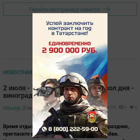
Перейти на страницу новости
НОВОСТНАЯ ЛЕНТА
2 июля - 17-й лунный день, символ дня -
виноградная гроздь
Ильнур,
2 июля 2015 - 02:36
239
0
0
Время отдыха, радости, веселья. Устройте праздник,
пригласите в дом гостей. Любовь. Время любви.