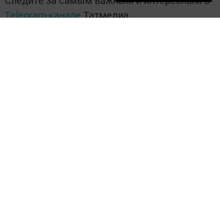
Следите за самым важным и интересным в
Telegram-канале
Татмедиа
Читайте новости Татарстана в
национальном мессенджере MАХ:
https://max.ru/tatmedia
Перейти на страницу новости