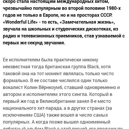
скоро стала настоящим международных хитом,
чрезвычайно популярным во второй половине 1980-х
годов не только в Европе, но и на просторах СССР.
«Wonderful Life» - то есть, «Замечательная жизнь»,
звучала на школьных и студенческих дискотеках, из
радио и телевизионных приемников, став узнаваемой с
первых же секунд звучания.
Ее исполнителем была практически никому
неизвестная тогда британская группа Black, хотя
таковой она на тот момент являлась только чисто
формально. В ее составе числился один только
вокалист Колин Вёрнкоумб, ставший одновременно и
автором и исполнителем этого сингла. Который в
первый же год в Великобритании занял 8-е место
национального хит-парада, а в других странах (за
исключением США) также вошел в число самых
популярных. А когда позже вышел одноименный
дебютный альбом Black с этой песней, его продажи по