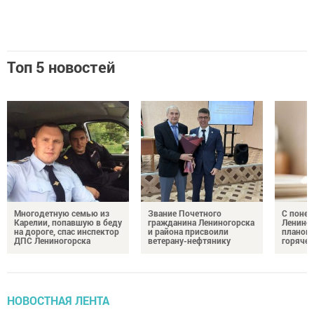
Топ 5 новостей
Многодетную семью из
Звание Почетного
С понед
Карелии, попавшую в беду
гражданина Лениногорска
Лениног
на дороге, спас инспектор
и района присвоили
планов
ДПС Лениногорска
ветерану-нефтянику
горяче
НОВОСТНАЯ ЛЕНТА