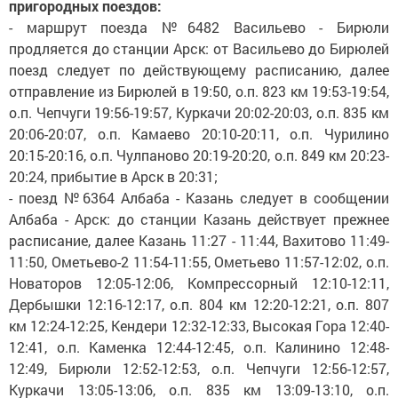
пригородных поездов:
- маршрут поезда №6482 Васильево - Бирюли
продляется до станции Арск: от Васильево до Бирюлей
поезд следует по действующему расписанию, далее
отправление из Бирюлей в 19:50, о.п. 823 км 19:53-19:54,
о.п. Чепчуги 19:56-19:57, Куркачи 20:02-20:03, о.п. 835 км
20:06-20:07, о.п. Камаево 20:10-20:11, о.п. Чурилино
20:15-20:16, о.п. Чулпаново 20:19-20:20, о.п. 849 км 20:23-
20:24, прибытие в Арск в 20:31;
- поезд №6364 Албаба - Казань следует в сообщении
Албаба - Арск: до станции Казань действует прежнее
расписание, далее Казань 11:27 - 11:44, Вахитово 11:49-
11:50, Ометьево-2 11:54-11:55, Ометьево 11:57-12:02, о.п.
Новаторов 12:05-12:06, Компрессорный 12:10-12:11,
Дербышки 12:16-12:17, о.п. 804 км 12:20-12:21, о.п. 807
км 12:24-12:25, Кендери 12:32-12:33, Высокая Гора 12:40-
12:41, о.п. Каменка 12:44-12:45, о.п. Калинино 12:48-
12:49, Бирюли 12:52-12:53, о.п. Чепчуги 12:56-12:57,
Куркачи 13:05-13:06, о.п. 835 км 13:09-13:10, о.п.