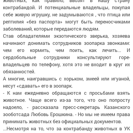
животных, как правило, ввозят в нашу страну
контрабандой. И потенциальные владельцы, покупая
себе живую игрушку, не задумываются , что птица или
рептилия «без паспорта» могут быть переносчиками
заболеваний, которые передаются людям.
Став обладателями экзотического зверька, хозяева
начинают донимать сотрудников зоопарка звонками:
чем его кормить, чем поить, как лечить... И
сердобольные сотрудники консультируют горе-
владельцев по телефону, хотя это не входит в круг их
обязанностей.
А многие, наигравшись с хорьком, змеей или игуаной,
несут «сдавать» его в зоопарк.
- К нам ежедневно обращаются с просьбами взять
животное. Чаще всего из-за того, что оно попросту
надоело, - рассказала пресс-секретарь Казанского
зооботсада Любовь Ерошкина. - Но мы не имеем права
принимать животных без официальных документов.
...Несмотря на то, что за контрабанду животных в УК